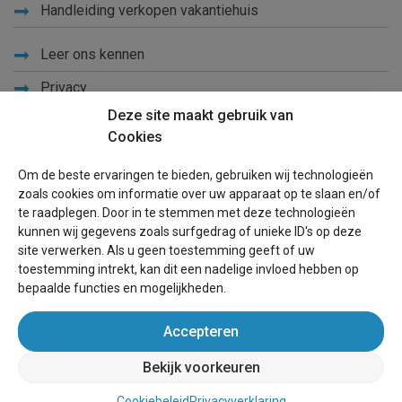
Handleiding verkopen vakantiehuis
Leer ons kennen
Privacy
Deze site maakt gebruik van
Links
Cookies
Sitemap
Om de beste ervaringen te bieden, gebruiken wij technologieën
Blog
zoals cookies om informatie over uw apparaat op te slaan en/of
te raadplegen. Door in te stemmen met deze technologieën
Voor eigenaren
kunnen wij gegevens zoals surfgedrag of unieke ID's op deze
site verwerken. Als u geen toestemming geeft of uw
Een advertentie plaatsen
toestemming intrekt, kan dit een nadelige invloed hebben op
bepaalde functies en mogelijkheden.
Inloggen
Accepteren
Succesvol verhuren vakantiewoning
Bekijk voorkeuren
wereldvakantiehuis.nl
(vakantiehuizen wereldwijd)
Cookiebeleid
Privacyverklaring