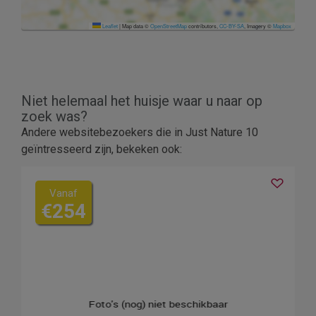
Leaflet
|
Map data ©
OpenStreetMap
contributors,
CC-BY-SA
, Imagery ©
Mapbox
Niet helemaal het huisje waar u naar op
zoek was?
Andere websitebezoekers die in Just Nature 10
geïntresseerd zijn, bekeken ook:
Vanaf
€254