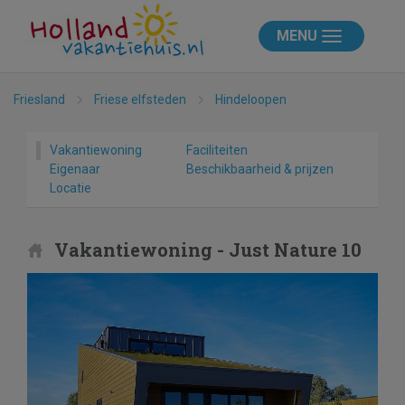
MENU
Friesland
Friese elfsteden
Hindeloopen
Vakantiewoning
Faciliteiten
Eigenaar
Beschikbaarheid & prijzen
Locatie
Vakantiewoning - Just Nature 10