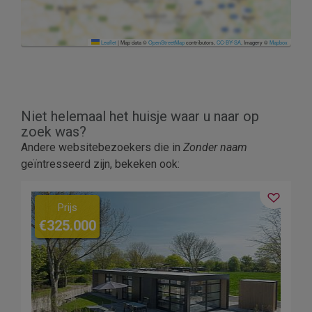
Leaflet
|
Map data ©
OpenStreetMap
contributors,
CC-BY-SA
, Imagery ©
Mapbox
Niet helemaal het huisje waar u naar op
zoek was?
Andere websitebezoekers die in
Zonder naam
geïntresseerd zijn, bekeken ook:
Prijs
€325.000