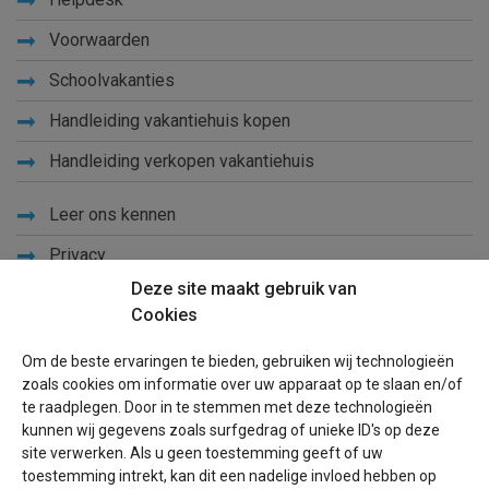
Voorwaarden
Schoolvakanties
Handleiding vakantiehuis kopen
Handleiding verkopen vakantiehuis
Leer ons kennen
Privacy
Deze site maakt gebruik van
Links
Cookies
Sitemap
Om de beste ervaringen te bieden, gebruiken wij technologieën
Blog
zoals cookies om informatie over uw apparaat op te slaan en/of
te raadplegen. Door in te stemmen met deze technologieën
Voor eigenaren
kunnen wij gegevens zoals surfgedrag of unieke ID's op deze
site verwerken. Als u geen toestemming geeft of uw
Een advertentie plaatsen
toestemming intrekt, kan dit een nadelige invloed hebben op