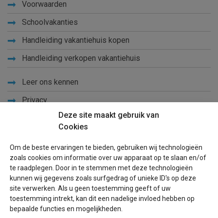
Voorwaarden
Schoolvakanties
Handleiding vakantiehuis kopen
Handleiding verkopen vakantiehuis
Leer ons kennen
Privacy
Deze site maakt gebruik van
Links
Cookies
Sitemap
Om de beste ervaringen te bieden, gebruiken wij technologieën
Blog
zoals cookies om informatie over uw apparaat op te slaan en/of
te raadplegen. Door in te stemmen met deze technologieën
Voor eigenaren
kunnen wij gegevens zoals surfgedrag of unieke ID's op deze
site verwerken. Als u geen toestemming geeft of uw
Een advertentie plaatsen
toestemming intrekt, kan dit een nadelige invloed hebben op
bepaalde functies en mogelijkheden.
Inloggen