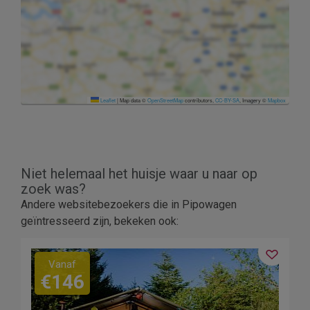
Leaflet
|
Map data ©
OpenStreetMap
contributors,
CC-BY-SA
, Imagery ©
Mapbox
Niet helemaal het huisje waar u naar op
zoek was?
Andere websitebezoekers die in Pipowagen
geïntresseerd zijn, bekeken ook:
Vanaf
€146