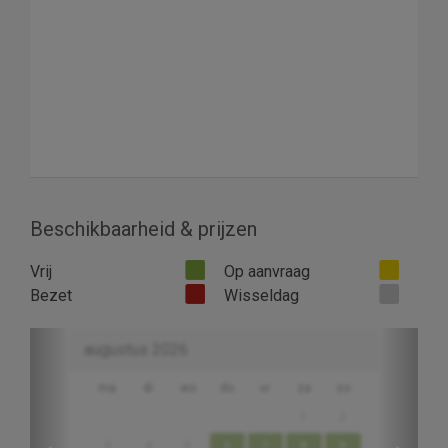
Beschikbaarheid & prijzen
Vrij
Op aanvraag
Bezet
Wisseldag
Previous
Next
augustus 2026
ma
di
wo
do
vr
za
zo
1
2
3
4
5
6
7
8
9