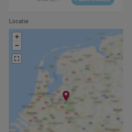
Ga naar stap 2
Locatie
+
−