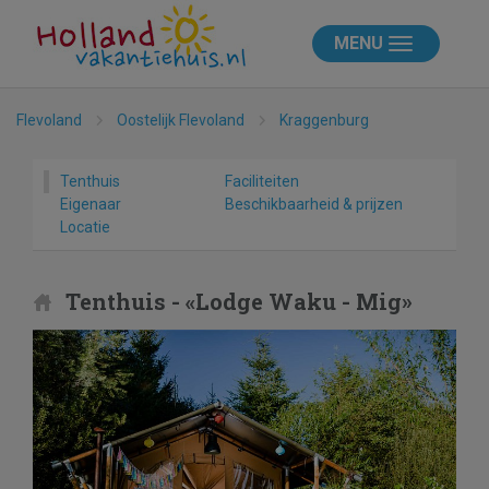
MENU
Flevoland
Oostelijk Flevoland
Kraggenburg
Tenthuis
Faciliteiten
Eigenaar
Beschikbaarheid & prijzen
Locatie
Tenthuis - «Lodge Waku - Mig»