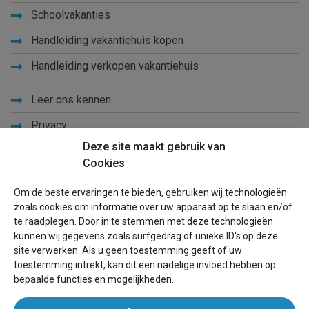
Schoolvakanties
Handleiding vakantiehuis kopen
Handleiding verkopen vakantiehuis
Leer ons kennen
Privacy
Deze site maakt gebruik van
Links
Cookies
Sitemap
Om de beste ervaringen te bieden, gebruiken wij technologieën
Blog
zoals cookies om informatie over uw apparaat op te slaan en/of
te raadplegen. Door in te stemmen met deze technologieën
Voor eigenaren
kunnen wij gegevens zoals surfgedrag of unieke ID's op deze
site verwerken. Als u geen toestemming geeft of uw
Een advertentie plaatsen
toestemming intrekt, kan dit een nadelige invloed hebben op
bepaalde functies en mogelijkheden.
Inloggen