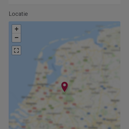
Locatie
+
−