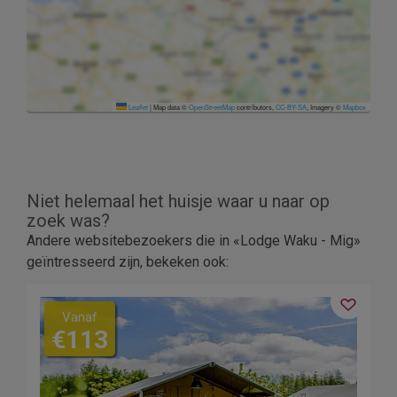
Leaflet
|
Map data ©
OpenStreetMap
contributors,
CC-BY-SA
, Imagery ©
Mapbox
Niet helemaal het huisje waar u naar op
zoek was?
Andere websitebezoekers die in «Lodge Waku - Mig»
geïntresseerd zijn, bekeken ook:
Vanaf
€113