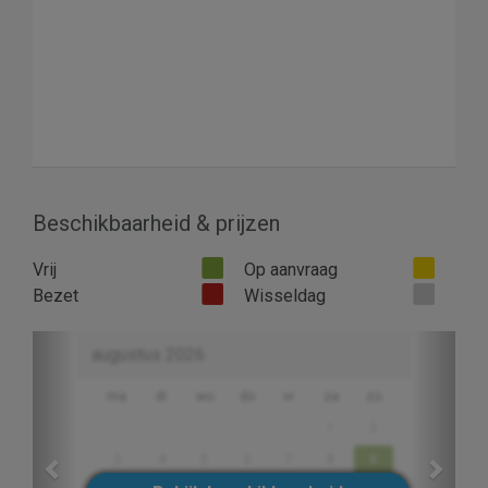
Beschikbaarheid & prijzen
Vrij
Op aanvraag
Bezet
Wisseldag
Previous
Next
augustus 2026
ma
di
wo
do
vr
za
zo
1
2
3
4
5
6
7
8
9