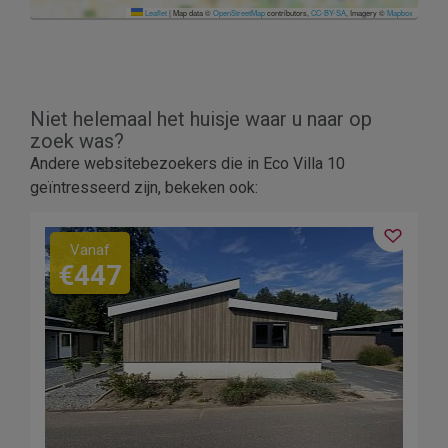
Leaflet
|
Map data ©
OpenStreetMap
contributors,
CC-BY-SA
, Imagery ©
Mapbox
Niet helemaal het huisje waar u naar op
zoek was?
Andere websitebezoekers die in Eco Villa 10
geïntresseerd zijn, bekeken ook:
Vanaf
€447