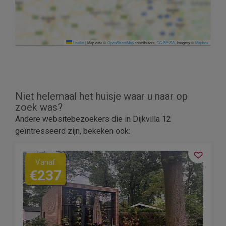
Leaflet
|
Map data ©
OpenStreetMap
contributors,
CC-BY-SA
, Imagery ©
Mapbox
Niet helemaal het huisje waar u naar op
zoek was?
Andere websitebezoekers die in Dijkvilla 12
geïntresseerd zijn, bekeken ook:
Vanaf
€237