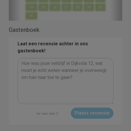
24
25
26
27
28
29
30
31
Gastenboek
Laat een recensie achter in ons
gastenboek!
Plaats recensie
Ga naar stap 2