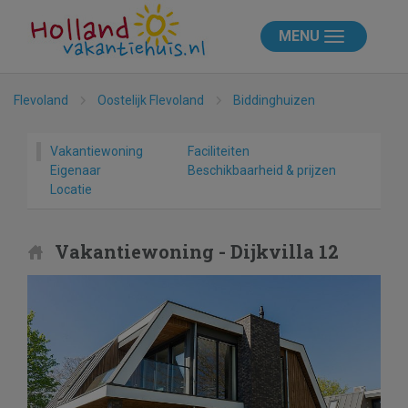
MENU
Flevoland
Oostelijk Flevoland
Biddinghuizen
Vakantiewoning
Faciliteiten
Eigenaar
Beschikbaarheid & prijzen
Locatie
Vakantiewoning - Dijkvilla 12