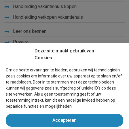
Handleiding vakantiehuis kopen
Handleiding verkopen vakantiehuis
Leer ons kennen
Privacy
Deze site maakt gebruik van
Links
Cookies
Sitemap
Om de beste ervaringen te bieden, gebruiken wij technologieën
Blog
zoals cookies om informatie over uw apparaat op te slaan en/of
te raadplegen. Door in te stemmen met deze technologieën
Voor eigenaren
kunnen wij gegevens zoals surfgedrag of unieke ID's op deze
site verwerken. Als u geen toestemming geeft of uw
Een advertentie plaatsen
toestemming intrekt, kan dit een nadelige invloed hebben op
bepaalde functies en mogelijkheden.
Inloggen
Accepteren
Succesvol verhuren vakantiewoning