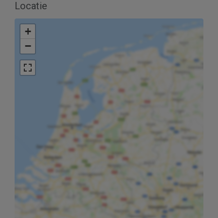
Locatie
+
−