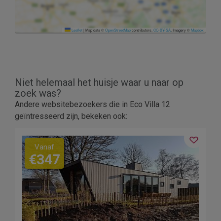
Leaflet
|
Map data ©
OpenStreetMap
contributors,
CC-BY-SA
, Imagery ©
Mapbox
Niet helemaal het huisje waar u naar op
zoek was?
Andere websitebezoekers die in Eco Villa 12
geïntresseerd zijn, bekeken ook:
Vanaf
€347