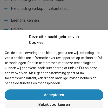
Handleiding verkopen vakantiehuis
Leer ons kennen
Privacy
Deze site maakt gebruik van
Links
Cookies
Sitemap
Om de beste ervaringen te bieden, gebruiken wij technologieën
Blog
zoals cookies om informatie over uw apparaat op te slaan en/of
te raadplegen. Door in te stemmen met deze technologieën
Voor eigenaren
kunnen wij gegevens zoals surfgedrag of unieke ID's op deze
site verwerken. Als u geen toestemming geeft of uw
Een advertentie plaatsen
toestemming intrekt, kan dit een nadelige invloed hebben op
bepaalde functies en mogelijkheden.
Inloggen
Accepteren
Succesvol verhuren vakantiewoning
Bekijk voorkeuren
wereldvakantiehuis.nl
(vakantiehuizen wereldwijd)