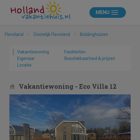
MENU
Flevoland
Oostelijk Flevoland
Biddinghuizen
Vakantiewoning
Faciliteiten
Eigenaar
Beschikbaarheid & prijzen
Locatie
Vakantiewoning - Eco Villa 12