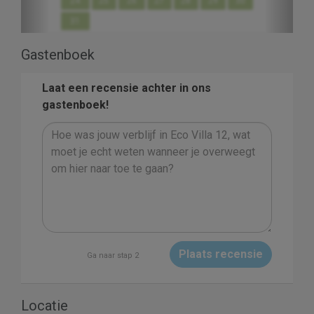
24
25
26
27
28
29
30
31
Gastenboek
Laat een recensie achter in ons
gastenboek!
Plaats recensie
Ga naar stap 2
Locatie