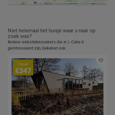
Leaflet
|
Map data ©
OpenStreetMap
contributors,
CC-BY-SA
, Imagery ©
Mapbox
Niet helemaal het huisje waar u naar op
zoek was?
Andere websitebezoekers die in L-Cube 6
geïntresseerd zijn, bekeken ook:
Vanaf
€347