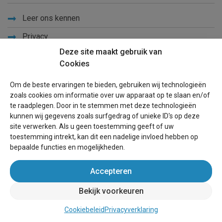
Leer ons kennen
Privacy
Deze site maakt gebruik van
Links
Cookies
Sitemap
Om de beste ervaringen te bieden, gebruiken wij technologieën
Blog
zoals cookies om informatie over uw apparaat op te slaan en/of
te raadplegen. Door in te stemmen met deze technologieën
Voor eigenaren
kunnen wij gegevens zoals surfgedrag of unieke ID's op deze
site verwerken. Als u geen toestemming geeft of uw
Een advertentie plaatsen
toestemming intrekt, kan dit een nadelige invloed hebben op
bepaalde functies en mogelijkheden.
Inloggen
Accepteren
Succesvol verhuren vakantiewoning
Bekijk voorkeuren
wereldvakantiehuis.nl
(vakantiehuizen wereldwijd)
Cookiebeleid
Privacyverklaring
Website