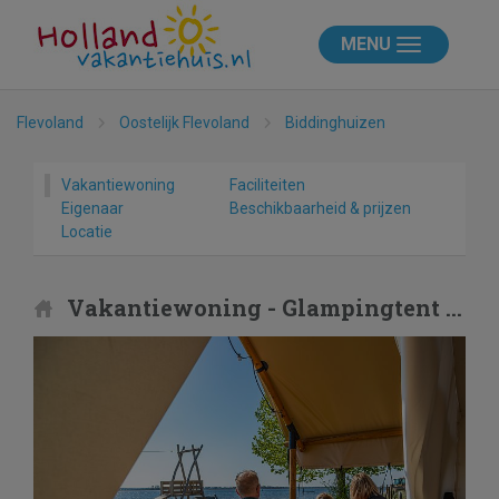
MENU
Flevoland
Oostelijk Flevoland
Biddinghuizen
Vakantiewoning
Faciliteiten
Eigenaar
Beschikbaarheid & prijzen
Locatie
Vakantiewoning - Glampingtent Beachfront Luxe 6