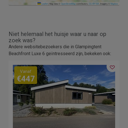
Leaflet
|
Map data ©
OpenStreetMap
contributors,
CC-BY-SA
, Imagery ©
Mapbox
Niet helemaal het huisje waar u naar op
zoek was?
Andere websitebezoekers die in Glampingtent
Beachfront Luxe 6 geïntresseerd zijn, bekeken ook:
Vanaf
€447