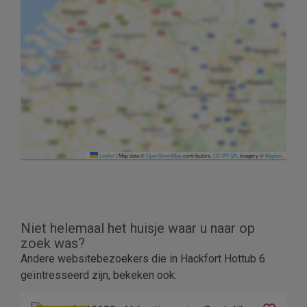
Leaflet
|
Map data ©
OpenStreetMap
contributors,
CC-BY-SA
, Imagery ©
Mapbox
Niet helemaal het huisje waar u naar op
zoek was?
Andere websitebezoekers die in Hackfort Hottub 6
geïntresseerd zijn, bekeken ook: