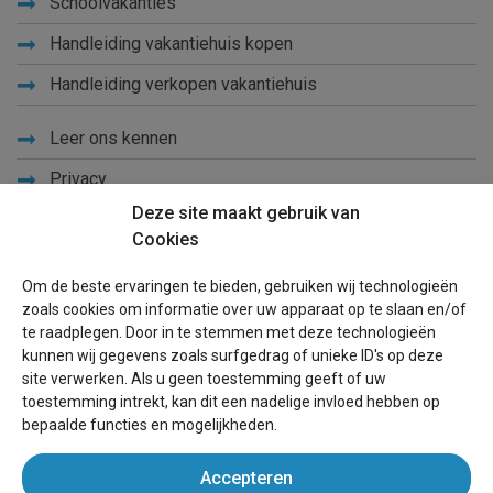
Schoolvakanties
Handleiding vakantiehuis kopen
Handleiding verkopen vakantiehuis
Leer ons kennen
Privacy
Deze site maakt gebruik van
Links
Cookies
Sitemap
Om de beste ervaringen te bieden, gebruiken wij technologieën
Blog
zoals cookies om informatie over uw apparaat op te slaan en/of
te raadplegen. Door in te stemmen met deze technologieën
Voor eigenaren
kunnen wij gegevens zoals surfgedrag of unieke ID's op deze
site verwerken. Als u geen toestemming geeft of uw
Een advertentie plaatsen
toestemming intrekt, kan dit een nadelige invloed hebben op
bepaalde functies en mogelijkheden.
Inloggen
Accepteren
Succesvol verhuren vakantiewoning