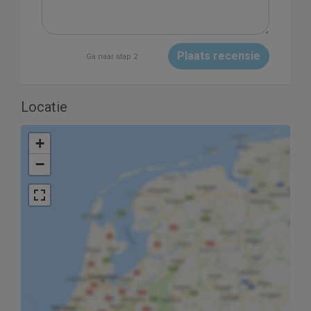
Plaats recensie
Ga naar stap 2
Locatie
+
−