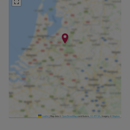
Leaflet
|
Map data ©
OpenStreetMap
contributors,
CC-BY-SA
, Imagery ©
Mapbox