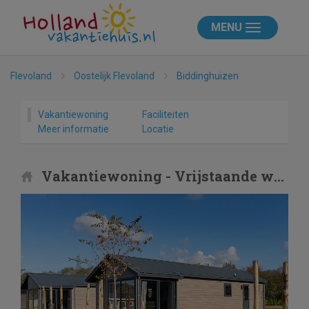
MENU
Flevoland
Oostelijk Flevoland
Biddinghuizen
Vakantiewoning
Faciliteiten
Meer informatie
Locatie
Vakantiewoning - Vrijstaande woning in Biddinghuizen