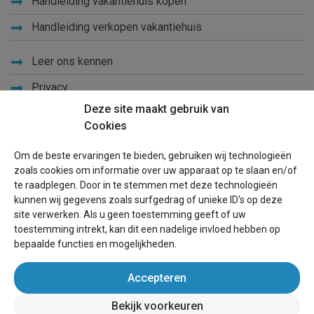
Handleiding vakantiehuis kopen
Handleiding verkopen vakantiehuis
Leer ons kennen
Privacy
Deze site maakt gebruik van
Links
Cookies
Sitemap
Om de beste ervaringen te bieden, gebruiken wij technologieën
Blog
zoals cookies om informatie over uw apparaat op te slaan en/of
te raadplegen. Door in te stemmen met deze technologieën
Voor eigenaren
kunnen wij gegevens zoals surfgedrag of unieke ID's op deze
site verwerken. Als u geen toestemming geeft of uw
Een advertentie plaatsen
toestemming intrekt, kan dit een nadelige invloed hebben op
bepaalde functies en mogelijkheden.
Inloggen
Accepteren
Succesvol verhuren vakantiewoning
Bekijk voorkeuren
wereldvakantiehuis.nl
(vakantiehuizen wereldwijd)