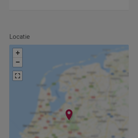
Locatie
+
−