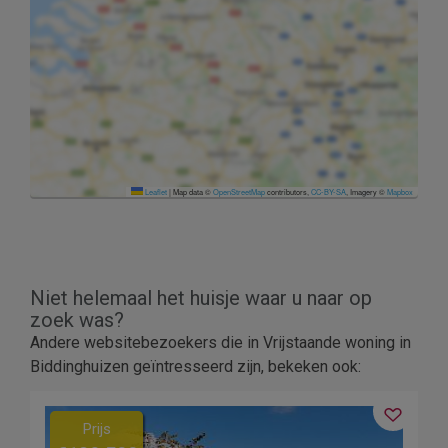
Leaflet
|
Map data ©
OpenStreetMap
contributors,
CC-BY-SA
, Imagery ©
Mapbox
Niet helemaal het huisje waar u naar op
zoek was?
Andere websitebezoekers die in Vrijstaande woning in
Biddinghuizen geïntresseerd zijn, bekeken ook:
Prijs