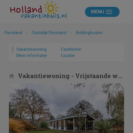
MENU
Flevoland
Oostelijk Flevoland
Biddinghuizen
Vakantiewoning
Faciliteiten
Meer informatie
Locatie
Vakantiewoning - Vrijstaande woning in Biddinghuizen