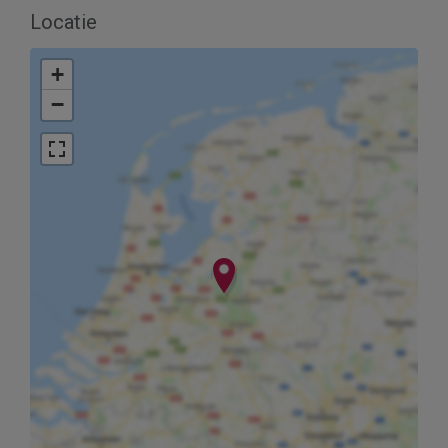
Locatie
+
−