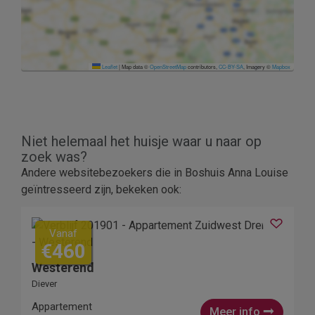
Leaflet
|
Map data ©
OpenStreetMap
contributors,
CC-BY-SA
, Imagery ©
Mapbox
Niet helemaal het huisje waar u naar op
zoek was?
Andere websitebezoekers die in Boshuis Anna Louise
geïntresseerd zijn, bekeken ook:
Vanaf
€460
Westerend
Diever
Appartement
Meer info