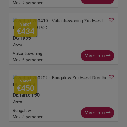
Max. 2 personen
Vanaf
€434
DG1935
Diever
Vakantiewoning
Meer info
Max. 6 personen
Vanaf
€450
DE larix 150
Diever
Bungalow
Meer info
Max. 3 personen