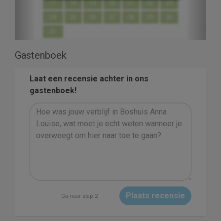
17
18
19
20
21
22
23
24
25
26
27
28
29
30
31
Gastenboek
Laat een recensie achter in ons
gastenboek!
Plaats recensie
Ga naar stap 2