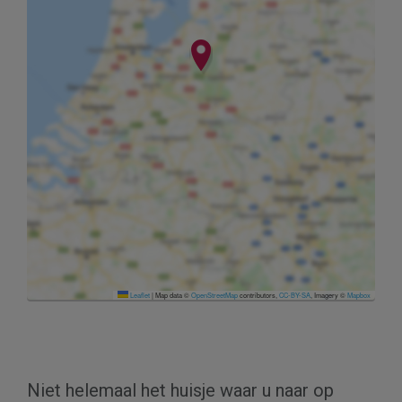
Leaflet
|
Map data ©
OpenStreetMap
contributors,
CC-BY-SA
, Imagery ©
Mapbox
Niet helemaal het huisje waar u naar op