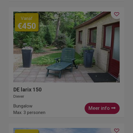
Vanaf
€450
DE larix 150
Diever
Bungalow
Meer info
Max. 3 personen