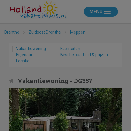
MENU
Drenthe
Zuidoost Drenthe
Meppen
Vakantiewoning
Faciliteiten
Eigenaar
Beschikbaarheid & prijzen
Locatie
Vakantiewoning - DG357