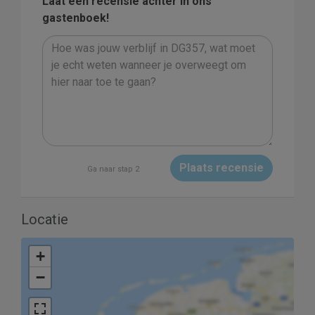
Laat een recensie achter in ons
gastenboek!
Plaats recensie
Ga naar stap 2
Locatie
+
−