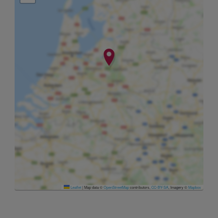
Leaflet
|
Map data ©
OpenStreetMap
contributors,
CC-BY-SA
, Imagery ©
Mapbox