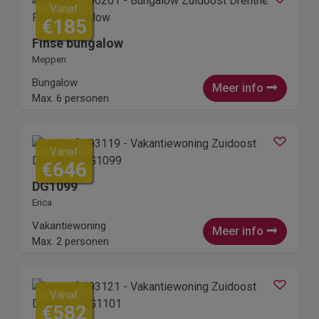
Vanaf
€185
Finse bungalow
Meppen
Bungalow
Meer info
Max. 6 personen
Vanaf
€646
DG1099
Erica
Vakantiewoning
Meer info
Max. 2 personen
Vanaf
€582