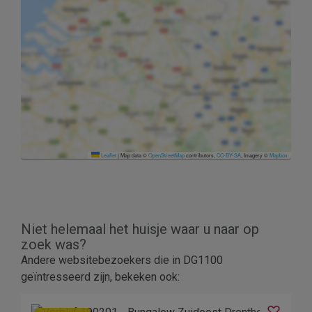
Leaflet
|
Map data ©
OpenStreetMap
contributors,
CC-BY-SA
, Imagery ©
Mapbox
Niet helemaal het huisje waar u naar op
zoek was?
Andere websitebezoekers die in DG1100
geïntresseerd zijn, bekeken ook: