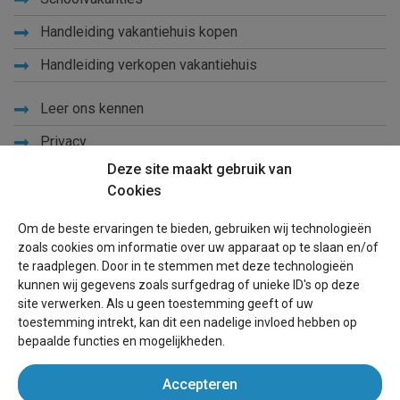
Handleiding vakantiehuis kopen
Handleiding verkopen vakantiehuis
Leer ons kennen
Privacy
Deze site maakt gebruik van
Links
Cookies
Sitemap
Om de beste ervaringen te bieden, gebruiken wij technologieën
Blog
zoals cookies om informatie over uw apparaat op te slaan en/of
te raadplegen. Door in te stemmen met deze technologieën
Voor eigenaren
kunnen wij gegevens zoals surfgedrag of unieke ID's op deze
site verwerken. Als u geen toestemming geeft of uw
Een advertentie plaatsen
toestemming intrekt, kan dit een nadelige invloed hebben op
bepaalde functies en mogelijkheden.
Inloggen
Accepteren
Succesvol verhuren vakantiewoning