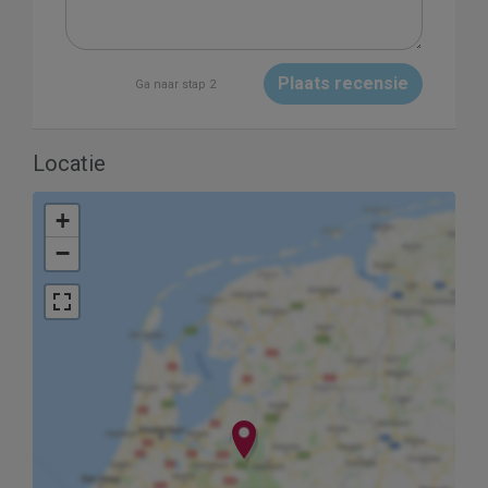
Plaats recensie
Ga naar stap 2
Locatie
+
−