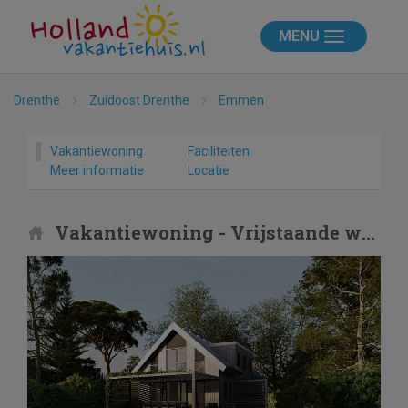
MENU
Drenthe
Zuidoost Drenthe
Emmen
Vakantiewoning
Faciliteiten
Meer informatie
Locatie
Vakantiewoning - Vrijstaande woning in Emmen