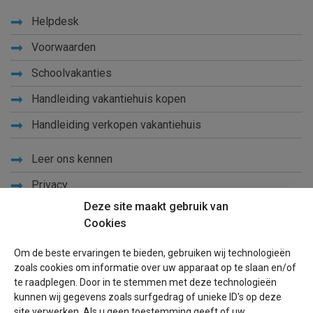
Helpdesk
Voorwaarden
Schoolvakanties
Handleiding vakantiehuis kopen
Handleiding verkopen vakantiehuis
Leer ons kennen
Privacy
Deze site maakt gebruik van
Links
Cookies
Sitemap
Om de beste ervaringen te bieden, gebruiken wij technologieën
Blog
zoals cookies om informatie over uw apparaat op te slaan en/of
te raadplegen. Door in te stemmen met deze technologieën
Voor eigenaren
kunnen wij gegevens zoals surfgedrag of unieke ID's op deze
site verwerken. Als u geen toestemming geeft of uw