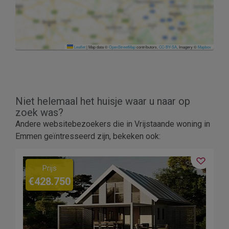
Leaflet
|
Map data ©
OpenStreetMap
contributors,
CC-BY-SA
, Imagery ©
Mapbox
Niet helemaal het huisje waar u naar op
zoek was?
Andere websitebezoekers die in Vrijstaande woning in
Emmen geïntresseerd zijn, bekeken ook:
Prijs
€428.750