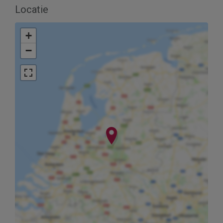
Locatie
+
−