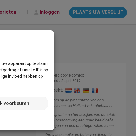
orieten
Inloggen
PLAATS UW VERBLIJF
r uw apparaat op te slaan
fgedrag of unieke ID's op
Beheerd door Roompot
lige invloed hebben op
Lid sinds 5 april 2017
Spreekt:
Welkom op de presentatie van ons
jk voorkeuren
vakantiehuis op Holland-vakantiehuis.nl.
Ik hoop dat u na het bekijken van de foto's
en de omschrijving een goed beeld hebt
gekregen van ons prachtige vakantiehuis.
Om u nog sneller en beter van dienst te