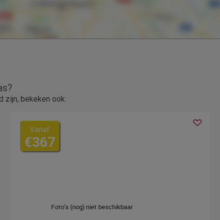
as?
 zijn, bekeken ook:
Vanaf
€367