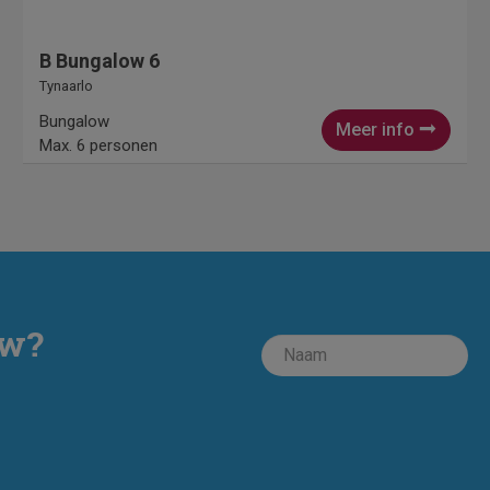
B Bungalow 6
Tynaarlo
Bungalow
Meer info
Max. 6 personen
ow?