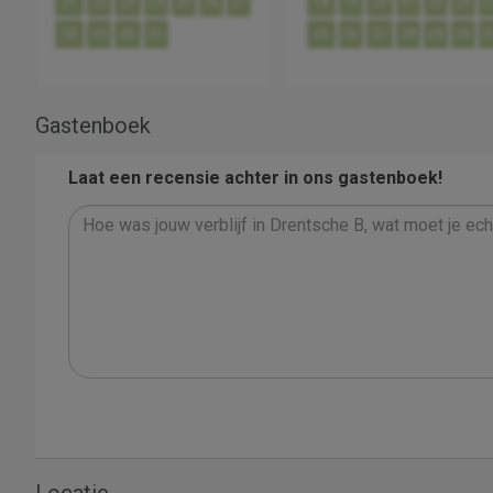
21
22
23
24
25
26
27
18
19
20
21
22
23
2
28
29
30
31
25
26
27
28
29
30
3
Gastenboek
Laat een recensie achter in ons gastenboek!
Locatie