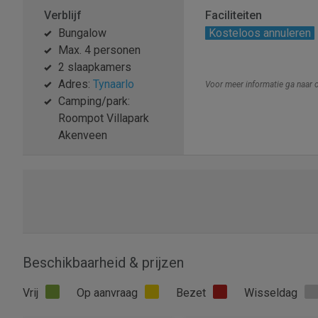
Verblijf
Faciliteiten
Bungalow
Kosteloos annuleren
Max. 4 personen
2 slaapkamers
Adres:
Tynaarlo
Voor meer informatie ga naar
Camping/park:
Roompot Villapark
Akenveen
Beschikbaarheid & prijzen
Vrij
Op aanvraag
Bezet
Wisseldag