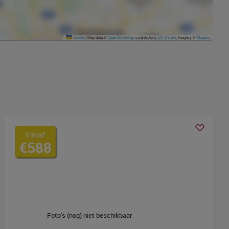
Leaflet
|
Map data ©
OpenStreetMap
contributors,
CC-BY-SA
, Imagery ©
Mapbox
Vanaf
€588