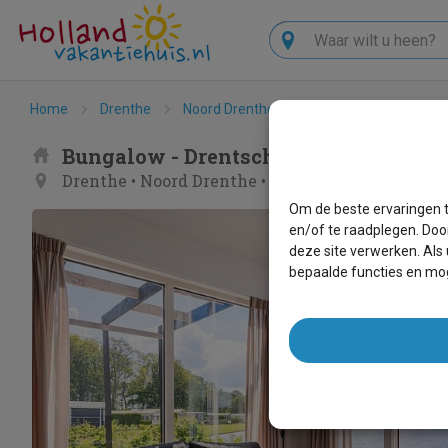
Zoeken
Home
Drenthe
Noord Drenthe
Tynaarlo
Drentsc
Bungalow - Drentsche B
Drenthe
•
Noord Drenthe
•
Tynaarlo
Om de beste ervaringen t
en/of te raadplegen. Doo
deze site verwerken. Als
bepaalde functies en mog