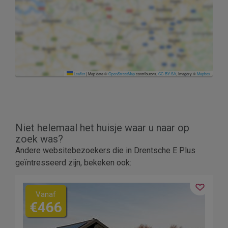
Leaflet
|
Map data ©
OpenStreetMap
contributors,
CC-BY-SA
, Imagery ©
Mapbox
Niet helemaal het huisje waar u naar op
zoek was?
Andere websitebezoekers die in Drentsche E Plus
geïntresseerd zijn, bekeken ook:
Vanaf
€466