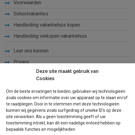
Voorwaarden
Schoolvakanties
Handleiding vakantiehuis kopen
Handleiding verkopen vakantiehuis
Leer ons kennen
Privacy
Deze site maakt gebruik van
Links
Cookies
Sitemap
Om de beste ervaringen te bieden, gebruiken wij technologieën
Blog
zoals cookies om informatie over uw apparaat op te slaan en/of
te raadplegen. Door in te stemmen met deze technologieën
Voor eigenaren
kunnen wij gegevens zoals surfgedrag of unieke ID's op deze
site verwerken. Als u geen toestemming geeft of uw
Een advertentie plaatsen
toestemming intrekt, kan dit een nadelige invloed hebben op
bepaalde functies en mogelijkheden.
Inloggen