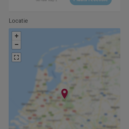
Ga naar stap 2
Locatie
+
−