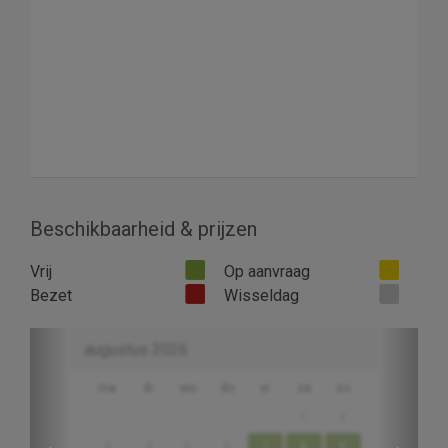
Beschikbaarheid & prijzen
Vrij
Op aanvraag
Bezet
Wisseldag
Previous
Next
augustus 2026
ma
di
wo
do
vr
za
zo
1
2
3
4
5
6
7
8
9