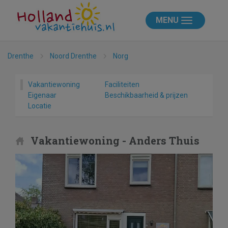
MENU
Drenthe
Noord Drenthe
Norg
Vakantiewoning
Faciliteiten
Eigenaar
Beschikbaarheid & prijzen
Locatie
Vakantiewoning - Anders Thuis