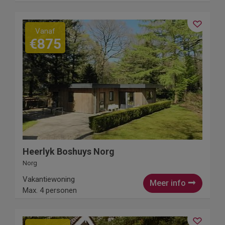
Vanaf
€875
Heerlyk Boshuys Norg
Norg
Vakantiewoning
Meer info
Max. 4 personen