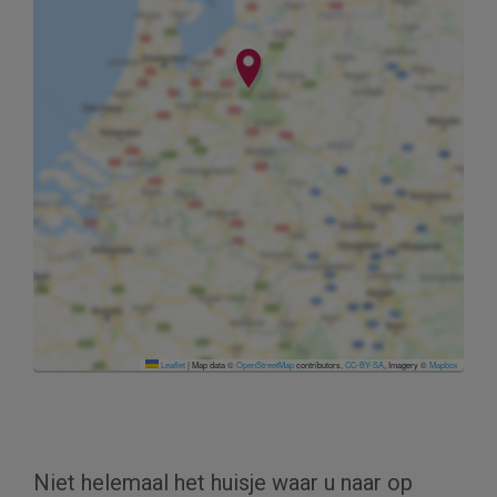
Leaflet
|
Map data ©
OpenStreetMap
contributors,
CC-BY-SA
, Imagery ©
Mapbox
Niet helemaal het huisje waar u naar op