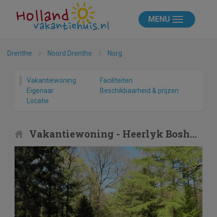
MENU
Drenthe
Noord Drenthe
Norg
Vakantiewoning
Faciliteiten
Eigenaar
Beschikbaarheid & prijzen
Locatie
Vakantiewoning - Heerlyk Boshuys Norg