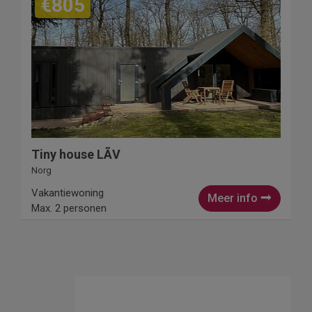
€805
Tiny house LÃV
Norg
Vakantiewoning
Meer info
Max. 2 personen