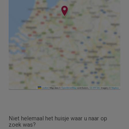
Leaflet
|
Map data ©
OpenStreetMap
contributors,
CC-BY-SA
, Imagery ©
Mapbox
Niet helemaal het huisje waar u naar op
zoek was?