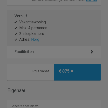
Voor meer informatie ga naar onze website
klik hier
Verblijf
Vakantiewoning
Max. 4 personen
2 slaapkamers
Adres:
Norg
Faciliteiten
€ 875,=
Prijs vanaf
Eigenaar
Beheerd door Micazu