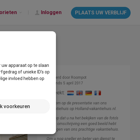
orieten
Inloggen
PLAATS UW VERBLIJF
r uw apparaat op te slaan
fgedrag of unieke ID's op
Beheerd door Roompot
lige invloed hebben op
Lid sinds 5 april 2017
Spreekt:
Welkom op de presentatie van ons
jk voorkeuren
vakantiehuis op Holland-vakantiehuis.nl.
Ik hoop dat u na het bekijken van de foto's
en de omschrijving een goed beeld hebt
gekregen van ons prachtige vakantiehuis.
Om u nog sneller en beter van dienst te