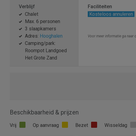
Verblijf
Faciliteiten
Chalet
Kosteloos annuleren
Max. 6 personen
3 slaapkamers
Adres:
Hooghalen
Voor meer informatie ga naar
Camping/park:
Roompot Landgoed
Het Grote Zand
Beschikbaarheid & prijzen
Vrij
Op aanvraag
Bezet
Wisseldag