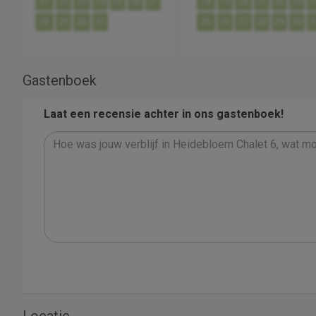
21
22
23
24
25
26
27
18
19
20
21
22
23
2
28
29
30
31
25
26
27
28
29
30
3
Gastenboek
Laat een recensie achter in ons gastenboek!
Locatie