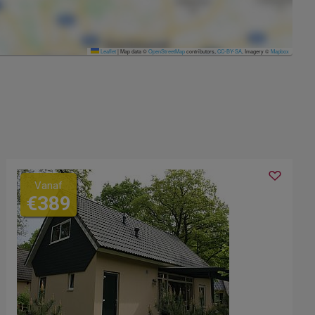
Leaflet
|
Map data ©
OpenStreetMap
contributors,
CC-BY-SA
, Imagery ©
Mapbox
Vanaf
€389