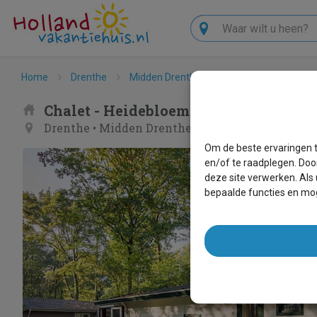
Zoeken
Home
Drenthe
Midden Drenthe
Hooghalen
Heid
Chalet - Heidebloem Chalet 6
Drenthe
•
Midden Drenthe
•
Hooghalen
Om de beste ervaringen t
en/of te raadplegen. Doo
deze site verwerken. Als
bepaalde functies en mog