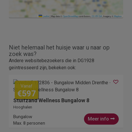
Leaflet
|
Map data ©
OpenStreetMap
contributors,
CC-BY-SA
, Imagery ©
Mapbox
Niet helemaal het huisje waar u naar op
zoek was?
Andere websitebezoekers die in DG1928
geïntresseerd zijn, bekeken ook:
Vanaf
€597
Stuifzand Wellness Bungalow 8
Hooghalen
Bungalow
Meer info
Max. 8 personen