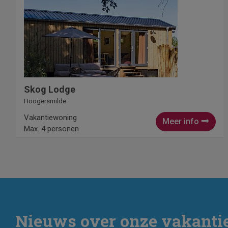
Skog Lodge
Hoogersmilde
Vakantiewoning
Meer info
Max. 4 personen
Nieuws over onze vakant