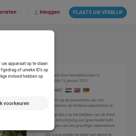
orieten
Inloggen
PLAATS UW VERBLIJF
r uw apparaat op te slaan
fgedrag of unieke ID's op
Beheerd door heerlijkehuisjes.nl
lige invloed hebben op
Lid sinds 15 januari 2015
Spreekt:
Welkom op de presentatie van ons
jk voorkeuren
vakantiehuis op Holland-vakantiehuis.nl.
Ik hoop dat u na het bekijken van de foto's
en de omschrijving een goed beeld hebt
gekregen van ons prachtige vakantiehuis.
Om u nog sneller en beter van dienst te