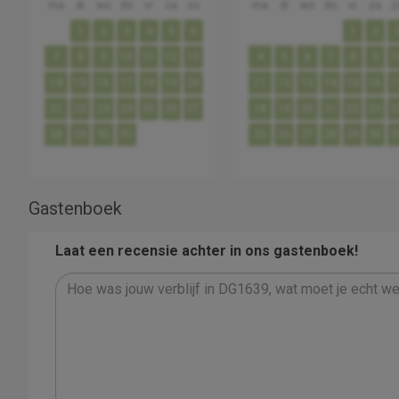
ma
di
wo
do
vr
za
zo
ma
di
wo
do
vr
za
z
1
2
3
4
5
6
1
2
7
8
9
10
11
12
13
4
5
6
7
8
9
1
14
15
16
17
18
19
20
11
12
13
14
15
16
1
21
22
23
24
25
26
27
18
19
20
21
22
23
2
28
29
30
31
25
26
27
28
29
30
3
Gastenboek
Laat een recensie achter in ons gastenboek!