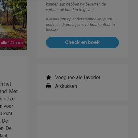
kunnen zijn hebben wij besloten de
verhuur uit handen te geven.
Klik daarom op onderstaande knop om
ons huis direct bij ons verhuurkantoor te
boeken.
Check en boek
 alle 14 foto's
Voeg toe als favoriet
in het
Afdrukken
and. Met
is deze
n voor
u kunt
. De
en. De
aat,