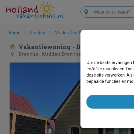
Zoeken
Home
Drenthe
Midden Drenthe
Hoogersmilde
D
Vakantiewoning - DG1639
Drenthe
•
Midden Drenthe
•
Hoogersmilde
Om de beste ervaringen t
en/of te raadplegen. Doo
deze site verwerken. Als
bepaalde functies en mog