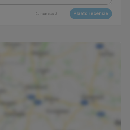
Plaats recensie
Ga naar stap 2