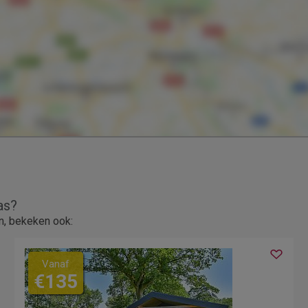
as?
n, bekeken ook:
Vanaf
€135