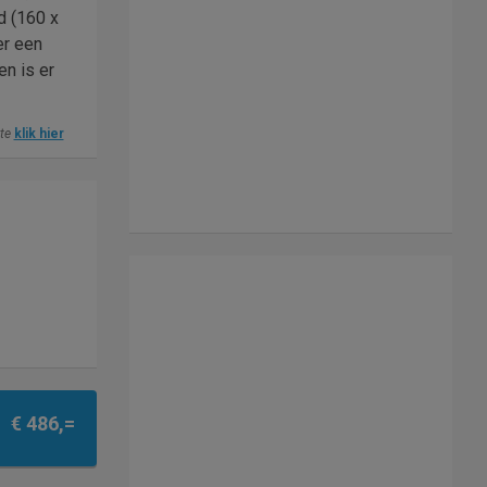
d (160 x
er een
en is er
ite
klik hier
€ 486,=