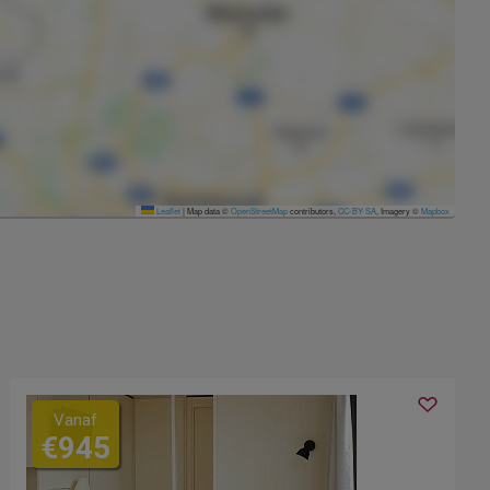
Leaflet
|
Map data ©
OpenStreetMap
contributors,
CC-BY-SA
, Imagery ©
Mapbox
Vanaf
€945