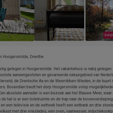
Bekijk
 in Hoogersmilde, Drenthe
stig gelegen in Hoogersmilde. Het vakantiehuis is nabij gelegen 
grootste aaneengesloten en gevarieerde natuurgebied van Nederl
elerveld, de Drentsche Aa en de Weerribben-Wieden, in de buurt 
bbers. Bovendien biedt het dorp Hoogersmilde volop mogelijkhede
en absolute aanrader is een bezoek aan het Blauwe Meer, waar 
 de hal is er een toiletruimte en de trap naar de bovenverdieping
 en een televisie en de eethoek heeft een eetbank en drie stoel
lkast met drie vrieslades, een oven, vaatwasser, inductiekookpl