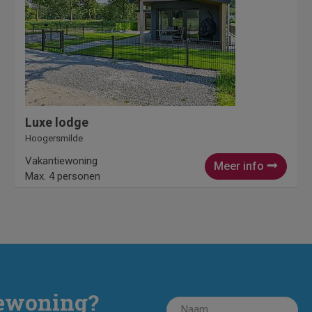
Luxe lodge
Hoogersmilde
Vakantiewoning
Meer info
Max. 4 personen
iewoning?