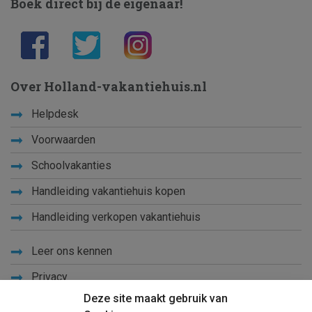
Boek direct bij de eigenaar!
Over Holland-vakantiehuis.nl
Helpdesk
Voorwaarden
Schoolvakanties
Handleiding vakantiehuis kopen
Handleiding verkopen vakantiehuis
Leer ons kennen
Privacy
Deze site maakt gebruik van
Links