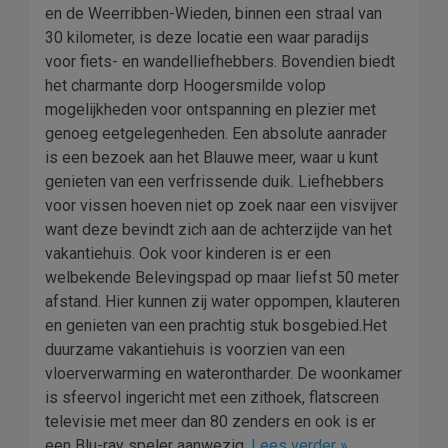
en de Weerribben-Wieden, binnen een straal van
30 kilometer, is deze locatie een waar paradijs
voor fiets- en wandelliefhebbers. Bovendien biedt
het charmante dorp Hoogersmilde volop
mogelijkheden voor ontspanning en plezier met
genoeg eetgelegenheden. Een absolute aanrader
is een bezoek aan het Blauwe meer, waar u kunt
genieten van een verfrissende duik. Liefhebbers
voor vissen hoeven niet op zoek naar een visvijver
want deze bevindt zich aan de achterzijde van het
vakantiehuis. Ook voor kinderen is er een
welbekende Belevingspad op maar liefst 50 meter
afstand. Hier kunnen zij water oppompen, klauteren
en genieten van een prachtig stuk bosgebied.Het
duurzame vakantiehuis is voorzien van een
vloerverwarming en waterontharder. De woonkamer
is sfeervol ingericht met een zithoek, flatscreen
televisie met meer dan 80 zenders en ook is er
een Blu-ray speler aanwezig.
Lees verder »