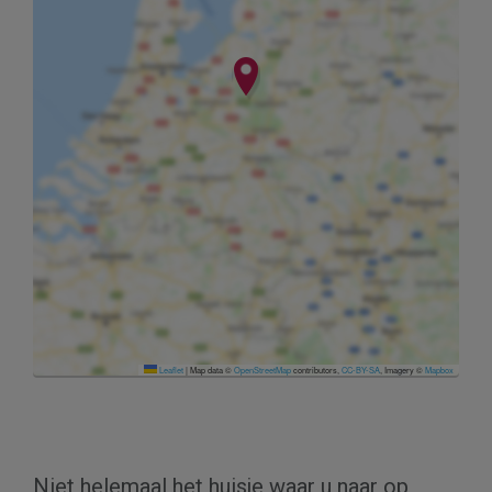
Leaflet
|
Map data ©
OpenStreetMap
contributors,
CC-BY-SA
, Imagery ©
Mapbox
Niet helemaal het huisje waar u naar op