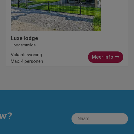
Luxe lodge
Hoogersmilde
Vakantiewoning
Meer info
Max. 4 personen
ow?