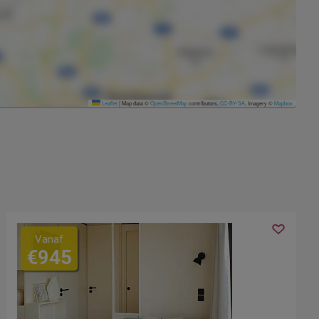
Leaflet
|
Map data ©
OpenStreetMap
contributors,
CC-BY-SA
, Imagery ©
Mapbox
Vanaf
€945