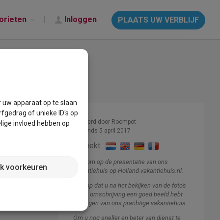
orieten
Inloggen
PLAATS UW VERBLIJF
r uw apparaat op te slaan
fgedrag of unieke ID's op
Beheerd door Roompot
lige invloed hebben op
Lid sinds 5 april 2017
Spreekt:
Welkom op de presentatie van ons
jk voorkeuren
vakantiehuis op Holland-vakantiehuis.nl.
Ik hoop dat u na het bekijken van de foto's
en de omschrijving een goed beeld hebt
gekregen van ons prachtige vakantiehuis.
Om u nog sneller en beter van dienst te