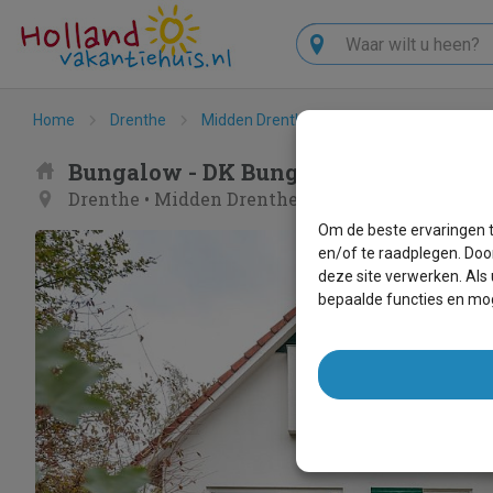
Zoeken
Home
Drenthe
Midden Drenthe
Hoogersmilde
D
Bungalow - DK Bungalow 6
Drenthe
•
Midden Drenthe
•
Hoogersmilde
Om de beste ervaringen t
en/of te raadplegen. Doo
deze site verwerken. Als
bepaalde functies en mog