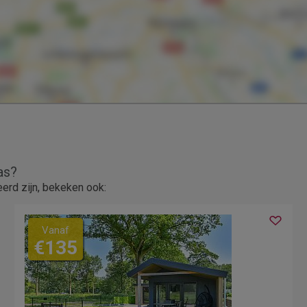
as?
rd zijn, bekeken ook:
Vanaf
€135