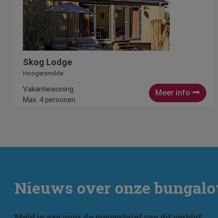
Skog Lodge
Hoogersmilde
Vakantiewoning
Meer info
Max. 4 personen
Nieuws over onze bungal
Meld je aan voor de nieuwsbrief van dit verblijf