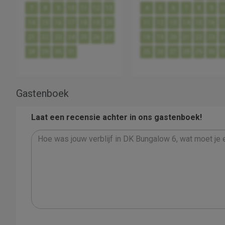
7
8
9
10
11
12
13
4
5
6
7
8
9
1
14
15
16
17
18
19
20
11
12
13
14
15
16
1
21
22
23
24
25
26
27
18
19
20
21
22
23
2
28
29
30
31
25
26
27
28
29
30
3
Gastenboek
Laat een recensie achter in ons gastenboek!