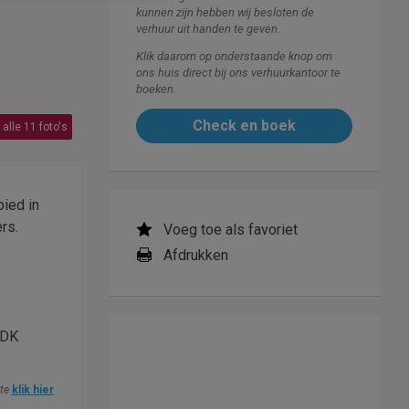
kunnen zijn hebben wij besloten de
verhuur uit handen te geven.
Klik daarom op onderstaande knop om
ons huis direct bij ons verhuurkantoor te
boeken.
Check en boek
 alle 11 foto's
ied in
rs.
Voeg toe als favoriet
Afdrukken
"DK
ite
klik hier