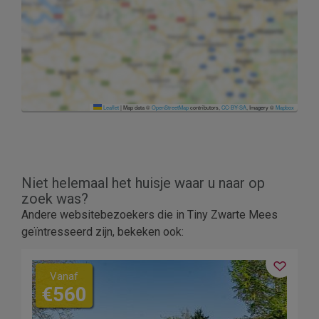
Leaflet
|
Map data ©
OpenStreetMap
contributors,
CC-BY-SA
, Imagery ©
Mapbox
Niet helemaal het huisje waar u naar op
zoek was?
Andere websitebezoekers die in Tiny Zwarte Mees
geïntresseerd zijn, bekeken ook:
Vanaf
€560