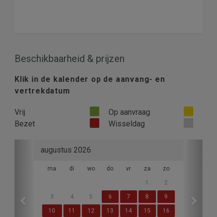
Beschikbaarheid & prijzen
Klik in de kalender op de aanvang- en
vertrekdatum
Vrij
Op aanvraag
Bezet
Wisseldag
Previous
Next
augustus 2026
ma
di
wo
do
vr
za
zo
1
2
3
4
5
6
7
8
9
10
11
12
13
14
15
16