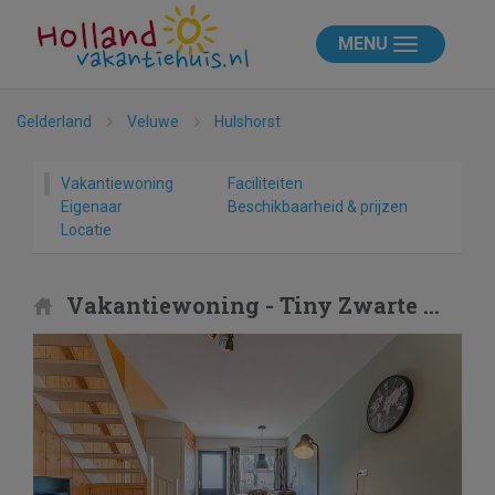
MENU
Gelderland
Veluwe
Hulshorst
Vakantiewoning
Faciliteiten
Eigenaar
Beschikbaarheid & prijzen
Locatie
Vakantiewoning - Tiny Zwarte Mees