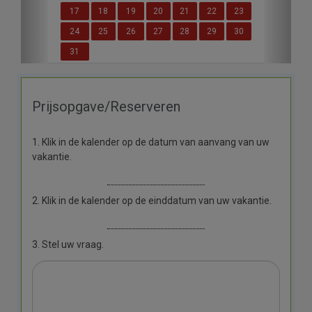
17
18
19
20
21
22
23
24
25
26
27
28
29
30
31
Prijsopgave/Reserveren
1. Klik in de kalender op de datum van aanvang van uw
vakantie.
2. Klik in de kalender op de einddatum van uw vakantie.
3. Stel uw vraag.