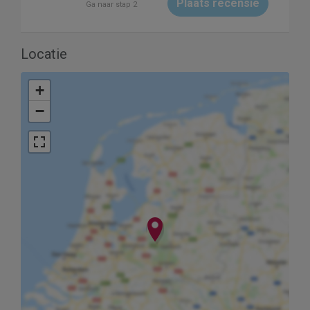
Plaats recensie
Ga naar stap 2
Locatie
+
−