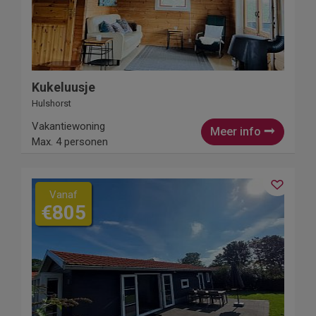
Kukeluusje
Hulshorst
Vakantiewoning
Meer info
Max. 4 personen
Vanaf
€805