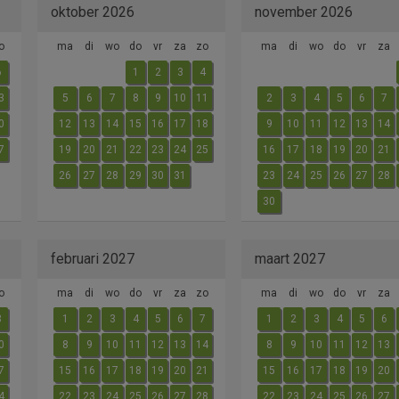
oktober 2026
november 2026
o
ma
di
wo
do
vr
za
zo
ma
di
wo
do
vr
za
6
1
2
3
4
3
5
6
7
8
9
10
11
2
3
4
5
6
7
0
12
13
14
15
16
17
18
9
10
11
12
13
14
7
19
20
21
22
23
24
25
16
17
18
19
20
21
26
27
28
29
30
31
23
24
25
26
27
28
30
februari 2027
maart 2027
o
ma
di
wo
do
vr
za
zo
ma
di
wo
do
vr
za
3
1
2
3
4
5
6
7
1
2
3
4
5
6
0
8
9
10
11
12
13
14
8
9
10
11
12
13
7
15
16
17
18
19
20
21
15
16
17
18
19
20
4
22
23
24
25
26
27
28
22
23
24
25
26
27