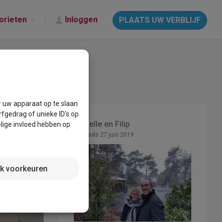
orieten
Inloggen
PLAATS UW VERBLIJF
r uw apparaat op te slaan
fgedrag of unieke ID's op
Isabelle en Filip
lige invloed hebben op
Lid sinds 27 juni 2019
jk voorkeuren