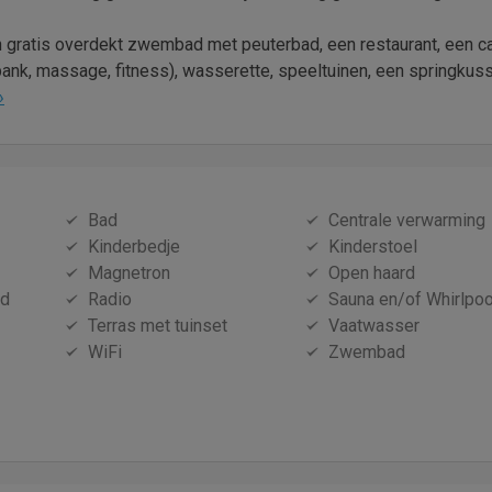
 gratis overdekt zwembad met peuterbad, een restaurant, een ca
ank, massage, fitness), wasserette, speeltuinen, een springkus
»
Bad
Centrale verwarming
Kinderbedje
Kinderstoel
Magnetron
Open haard
id
Radio
Sauna en/of Whirlpoo
Terras met tuinset
Vaatwasser
WiFi
Zwembad