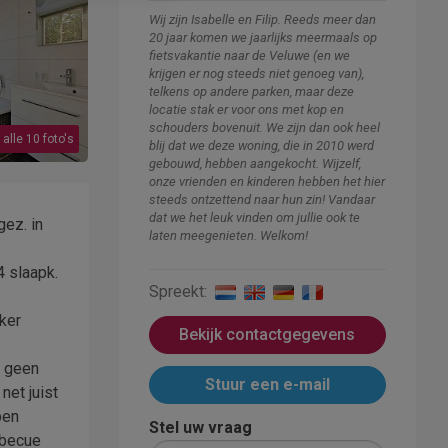
Wij zijn Isabelle en Filip. Reeds meer dan
20 jaar komen we jaarlijks meermaals op
fietsvakantie naar de Veluwe (en we
krijgen er nog steeds niet genoeg van),
telkens op andere parken, maar deze
locatie stak er voor ons met kop en
schouders bovenuit. We zijn dan ook heel
 alle 10 foto's
blij dat we deze woning, die in 2010 werd
gebouwd, hebben aangekocht. Wijzelf,
onze vrienden en kinderen hebben het hier
steeds ontzettend naar hun zin! Vandaar
dat we het leuk vinden om jullie ook te
ez. in
laten meegenieten. Welkom!
4 slaapk.
Spreekt:
ker
Bekijk contactgegevens
s geen
Stuur een e-mail
net juist
pen
Stel uw vraag
rbecue