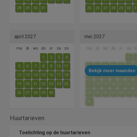
28
29
30
31
25
26
27
28
29
30
3
april 2027
mei 2027
ma
di
wo
do
vr
za
zo
ma
di
wo
do
vr
za
z
1
2
3
4
1
5
6
7
8
9
10
11
3
4
5
6
7
8
Bekijk meer maanden
12
13
14
15
16
17
18
10
11
12
13
14
15
1
19
20
21
22
23
24
25
17
18
19
20
21
22
2
26
27
28
29
30
24
25
26
27
28
29
3
31
Huurtarieven
Toelichting op de huurtarieven