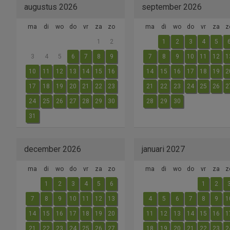
augustus 2026
september 2026
ma
di
wo
do
vr
za
zo
ma
di
wo
do
vr
za
z
1
2
1
2
3
4
5
3
4
5
6
7
8
9
7
8
9
10
11
12
1
10
11
12
13
14
15
16
14
15
16
17
18
19
2
17
18
19
20
21
22
23
21
22
23
24
25
26
2
24
25
26
27
28
29
30
28
29
30
31
december 2026
januari 2027
ma
di
wo
do
vr
za
zo
ma
di
wo
do
vr
za
z
1
2
3
4
5
6
1
2
7
8
9
10
11
12
13
4
5
6
7
8
9
1
14
15
16
17
18
19
20
11
12
13
14
15
16
1
21
22
23
24
25
26
27
18
19
20
21
22
23
2