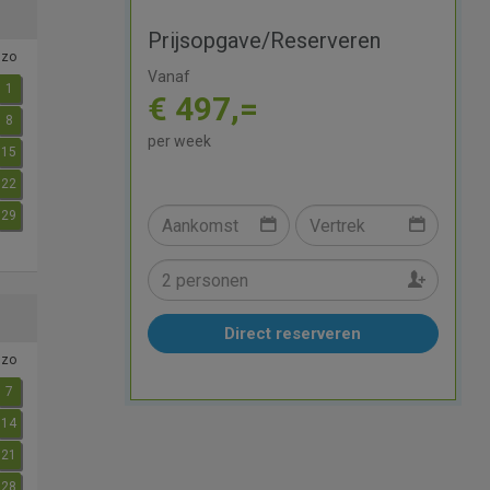
Prijsopgave/Reserveren
zo
Vanaf
1
€ 497,=
8
per week
15
22
29
Direct reserveren
zo
7
14
21
28