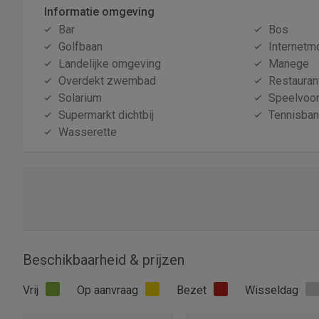
Informatie omgeving
Bar
Bos
Golfbaan
Internetm
Landelijke omgeving
Manege
Overdekt zwembad
Restauran
Solarium
Speelvoor
Supermarkt dichtbij
Tennisba
Wasserette
Beschikbaarheid & prijzen
Vrij
Op aanvraag
Bezet
Wisseldag