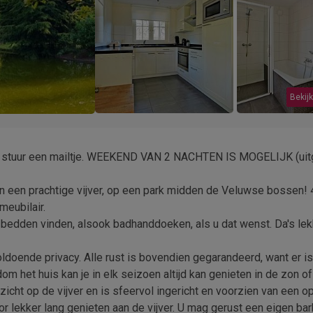
Bekijk
tuur een mailtje. WEEKEND VAN 2 NACHTEN IS MOGELIJK (uitg
aan een prachtige vijver, op een park midden de Veluwse bossen! 
meubilair.
 bedden vinden, alsook badhanddoeken, als u dat wenst. Da's lek
ldoende privacy. Alle rust is bovendien gegarandeerd, want er i
 het huis kan je in elk seizoen altijd kan genieten in de zon of 
icht op de vijver en is sfeervol ingericht en voorzien van een o
r lekker lang genieten aan de vijver. U mag gerust een eigen ba