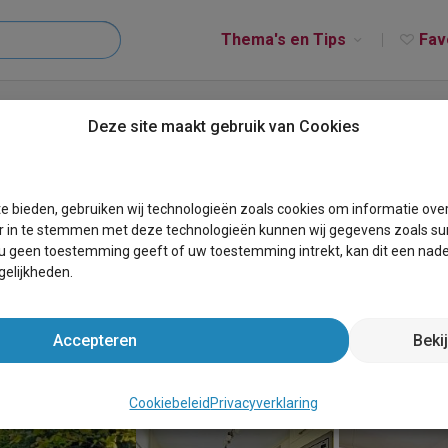
Thema's en Tips
Fav
se Vijverhuis - LAST MINUTE!
Deze site maakt gebruik van Cookies
rhuis - LAST MINUTE!
e bieden, gebruiken wij technologieën zoals cookies om informatie ove
r in te stemmen met deze technologieën kunnen wij gegevens zoals sur
 u geen toestemming geeft of uw toestemming intrekt, kan dit een nade
elijkheden.
Accepteren
Beki
Cookiebeleid
Privacyverklaring