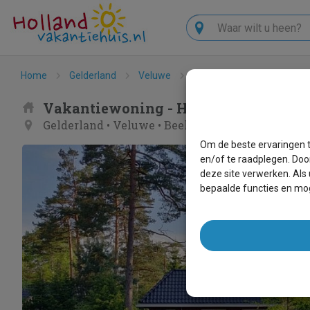
Zoeken
Home
Gelderland
Veluwe
Beekbergen
Het Veluw
Vakantiewoning - Het Veluwse Vijve
Gelderland
•
Veluwe
•
Beekbergen
Om de beste ervaringen t
en/of te raadplegen. Doo
deze site verwerken. Als
bepaalde functies en mog