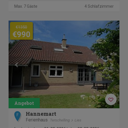
Max. 7 Gäste
4 Schlafzimmer
Previous
Next
€1350
€990
Hannemart
F
Ferienhaus
Terschelling
Lies