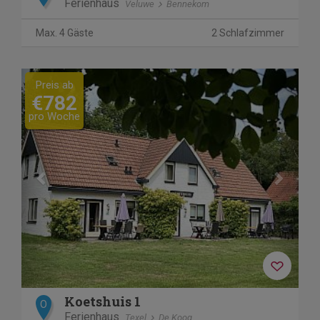
Ferienhaus
Veluwe
Bennekom
Max. 4 Gäste
2 Schlafzimmer
Previous
Next
Preis ab
€782
pro Woche
Koetshuis 1
O
Ferienhaus
Texel
De Koog