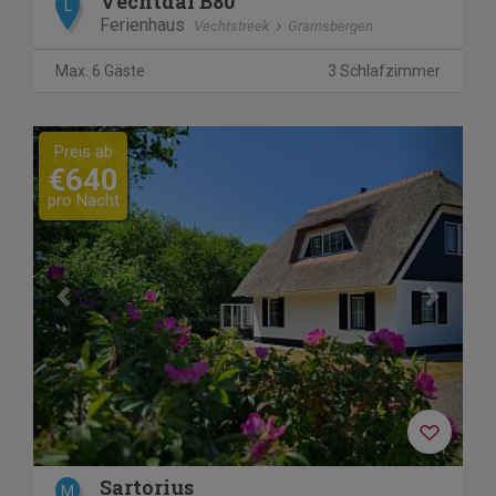
Vechtdal B80
L
Ferienhaus
Vechtstreek
Gramsbergen
Max. 6 Gäste
3 Schlafzimmer
Previous
Next
Preis ab
€640
pro Nacht
Sartorius
M