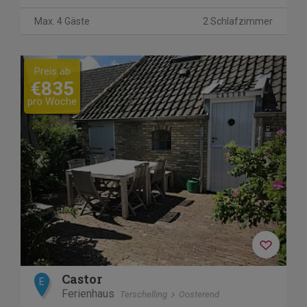
Max. 4 Gäste
2 Schlafzimmer
Previous
Next
Preis ab
€835
pro Woche
Castor
E
Ferienhaus
Terschelling
Oosterend