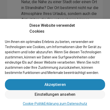
Natur, die Nähe zu einer Stadt oder einen Ort
in Strandnähe? Der Ort bestimmt nicht nur die
Atmosphäre Ihres Urlaubs, sondern auch die
Aktivitäten, die Sie unternehmen können.
Ausstattung
: Machen Sie eine Liste der
Diese Website verwendet
wichtigsten Einrichtungen, die Sie benötigen,
Cookies
wie z. B. eine voll ausgestattete Küche,
Um Ihnen ein optimales Erlebnis zu bieten, verwenden wir
Waschmöglichkeiten, WLAN oder einen
Technologien wie Cookies, um Informationen über Ihr Gerät zu
Kamin. Prüfen Sie, ob diese Einrichtungen in
speichern und/oder abzurufen. Wenn Sie diesen Technologien
der Unterkunft, die Sie buchen möchten,
zustimmen, können wir Daten wie Surfgewohnheiten oder
vorhanden sind.
eindeutige IDs auf dieser Website verarbeiten. Wenn Sie nicht
Größe und Raumaufteilung
: Stellen Sie
zustimmen oder Ihre Zustimmung zurückziehen, können
sicher, dass das Ferienhaus groß genug für
bestimmte Funktionen und Merkmale beeinträchtigt werden.
Ihre Reisegruppe ist. Berücksichtigen Sie die
Anzahl der Schlaf- und Badezimmer und ob
Akzeptieren
die Räume für die Bedürfnisse Ihrer Gruppe
Einstellungen ansehen
geeignet sind.
Bewertungen und Erfahrungen
: Lesen Sie
Cookie-Politik
Erklärung zum Datenschutz
Bewertungen von früheren Gästen. Dies kann