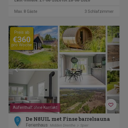
Max. 8 Gäste
3 Schlafzimmer
Previous
Next
Preis ab
€360
pro Woche
Aufenthalt ohne Kontakt
De N8UIL met Finse barrelsauna
S
Ferienhaus
Midden Drenthe
Spier