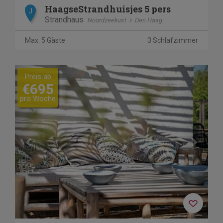
HaagseStrandhuisjes 5 pers
J
Strandhaus
Noordzeekust
Den Haag
Max. 5 Gäste
3 Schlafzimmer
Previous
Next
Preis ab
€695
pro Woche