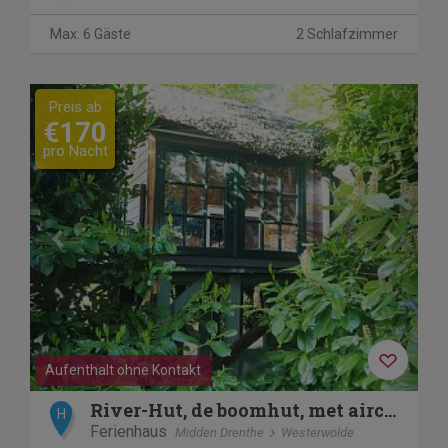
Max. 6 Gäste
2 Schlafzimmer
Previous
Next
Preis ab
€170
pro Nacht
Aufenthalt ohne Kontakt
River-Hut, de boomhut, met airco en verwarming.
H
Ferienhaus
Midden Drenthe
Westerwolde