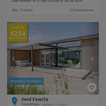
Last-minute: vr 21-08-2026 tot vr 28-08-2026
Max. 10 Gäste
5 Schlafzimmer
Previous
Next
Preis ab
€254
pro Woche
Kostenlos stornieren
Oerd Family
G
Ferienhaus
Ameland
Hollum