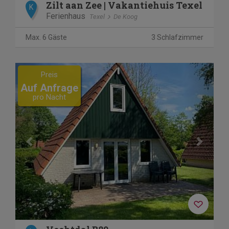
Zilt aan Zee | Vakantiehuis Texel
K
Ferienhaus
Texel
De Koog
Max. 6 Gäste
3 Schlafzimmer
Previous
Next
Preis
Auf Anfrage
pro Nacht