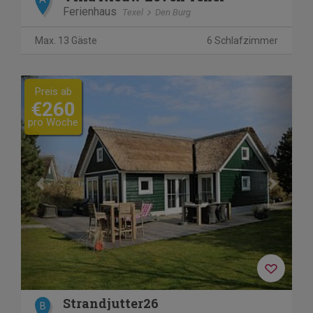
Ferienhaus
Texel
Den Burg
Max. 13 Gäste
6 Schlafzimmer
Previous
Next
Preis ab
€260
pro Woche
Strandjutter26
B