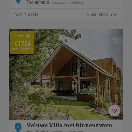
Ferienhaus
Ameland
Hollum
Max. 4 Gäste
2 Schlafzimmer
Previous
Next
Preis ab
€1724
pro Woche
Veluwe Villa met Binnenzwembad & Wellness | 12 personen
C
Ferienhaus
Veluwe
Wekerom