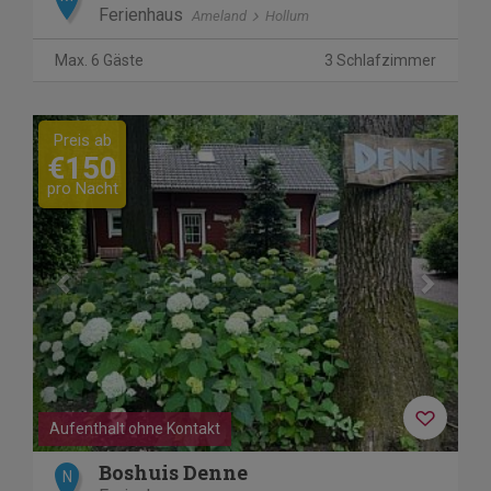
Ferienhaus
Ameland
Hollum
Max. 6 Gäste
3 Schlafzimmer
Previous
Next
Preis ab
€150
pro Nacht
Aufenthalt ohne Kontakt
Boshuis Denne
N