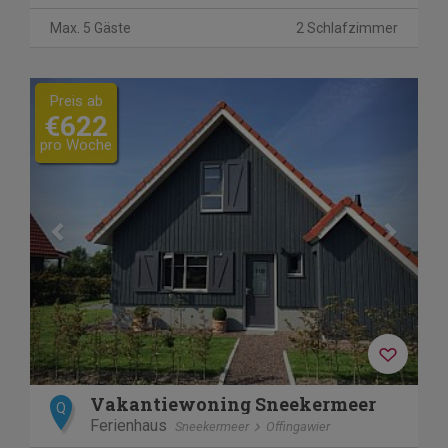
Max. 5 Gäste
2 Schlafzimmer
Previous
Next
Preis ab
€622
pro Woche
Vakantiewoning Sneekermeer
Q
Ferienhaus
Sneekermeer
Offingawier