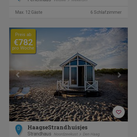
Max. 12 Gäste
6 Schlafzimmer
Previous
Next
Preis ab
€782
pro Woche
HaagseStrandhuisjes
D
Strandhaus
Noordzeekust
Den Haag