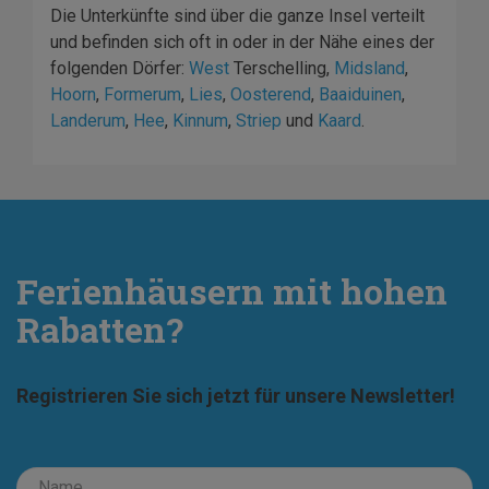
Die Unterkünfte sind über die ganze Insel verteilt
und befinden sich oft in oder in der Nähe eines der
folgenden Dörfer:
West
Terschelling,
Midsland
,
Hoorn
,
Formerum
,
Lies
,
Oosterend
,
Baaiduinen
,
Landerum
,
Hee
,
Kinnum
,
Striep
und
Kaard
.
Ferienhäusern mit hohen
Rabatten?
Registrieren Sie sich jetzt für unsere Newsletter!