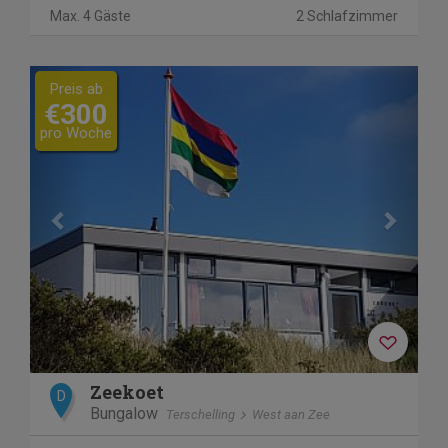
Max. 4 Gäste
2 Schlafzimmer
Previous
Next
Preis ab
€300
pro Woche
Zeekoet
D
Bungalow
Terschelling
West aan Zee