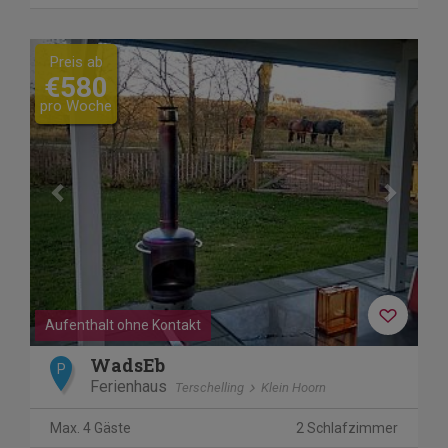
Previous
Next
Preis ab
€580
pro Woche
Aufenthalt ohne Kontakt
WadsEb
P
Ferienhaus
Terschelling
Klein Hoorn
Max. 4 Gäste
2 Schlafzimmer