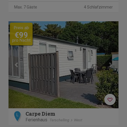
Max. 7 Gäste
4 Schlafzimmer
Previous
Next
Preis ab
€99
pro Nacht
Carpe Diem
L
Ferienhaus
Terschelling
West