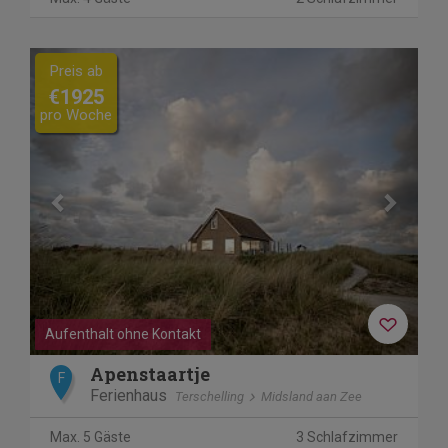
Previous
Next
Preis ab
€1925
pro Woche
Aufenthalt ohne Kontakt
Apenstaartje
F
Ferienhaus
Terschelling
Midsland aan Zee
Max. 5 Gäste
3 Schlafzimmer