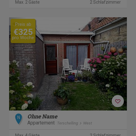
Max. 2 Gäste
2 Schlafzimmer
Previous
Next
Preis ab
€325
pro Woche
Ohne Name
N
Appartement
Terschelling
West
Max. 4 Gäste
2 Schlafzimmer