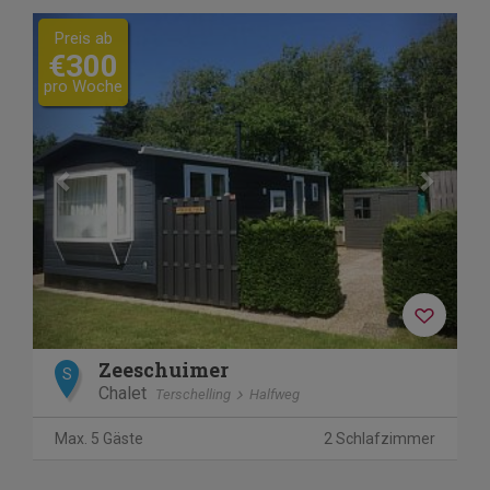
Previous
Next
Preis ab
€300
pro Woche
Zeeschuimer
S
Chalet
Terschelling
Halfweg
Max. 5 Gäste
2 Schlafzimmer