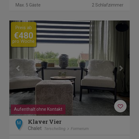
Max. 5 Gäste
2 Schlafzimmer
Previous
Next
Preis ab
€480
pro Woche
Aufenthalt ohne Kontakt
Klaver Vier
M
Chalet
Terschelling
Formerum