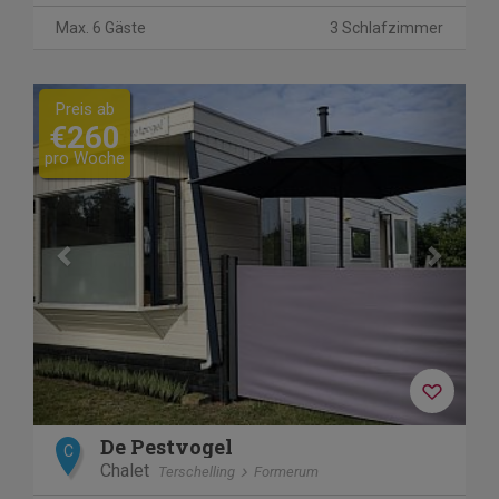
Max. 6 Gäste
3 Schlafzimmer
Previous
Next
Preis ab
€260
pro Woche
De Pestvogel
C
Chalet
Terschelling
Formerum