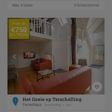
Max. 6 Gäste
3 Schlafzimmer
Previous
Next
Preis ab
€750
pro Woche
Het Goeie op Terschelling
I
Ferienhaus
Terschelling
Lies