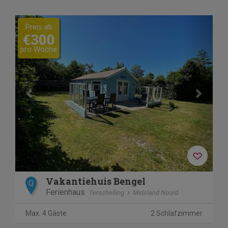
Previous
Next
Preis ab
€300
pro Woche
Vakantiehuis Bengel
Q
Ferienhaus
Terschelling
Midsland Noord
Max. 4 Gäste
2 Schlafzimmer