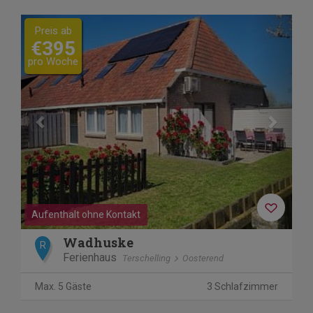
Previous
Next
Preis ab
€395
pro Woche
Aufenthalt ohne Kontakt
Wadhuske
R
Ferienhaus
Terschelling
Oosterend
Max. 5 Gäste
3 Schlafzimmer