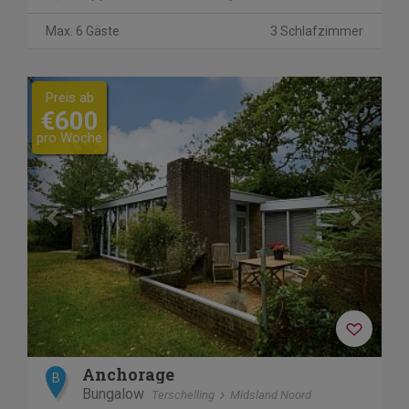
Max. 6 Gäste
3 Schlafzimmer
Previous
Next
Preis ab
€600
pro Woche
Anchorage
B
Bungalow
Terschelling
Midsland Noord