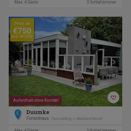
Max. 4 Gäste
3 Schlafzimmer
Previous
Next
Preis ab
€750
pro Woche
Aufenthalt ohne Kontakt
Duumke
E
Ferienhaus
Terschelling
Midsland Noord
Max. 4 Gäste
2 Schlafzimmer