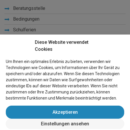
Beratungsstelle
Bedingungen
Schulferien
Diese Website verwendet
Lernen Sie uns kennen
Cookies
Privacy
Um Ihnen ein optimales Erlebnis zu bieten, verwenden wir
Links
Technologien wie Cookies, um Informationen über Ihr Gerät zu
speichern und/oder abzurufen. Wenn Sie diesen Technologien
Seiten Ûbersicht
zustimmen, können wir Daten wie Surfgewohnheiten oder
eindeutige IDs auf dieser Website verarbeiten. Wenn Sie nicht
Für Besitzer
zustimmen oder Ihre Zustimmung zurückziehen, können
bestimmte Funktionen und Merkmale beeinträchtigt werden.
Inserat anmelden
Akzeptieren
Login
Einstellungen ansehen
wereldvakantiehuis.nl
(Ferienhäusern weltweit)