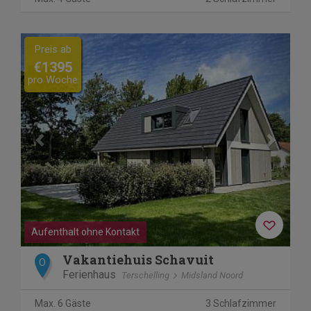
Previous
Next
Preis ab
€1395
pro Woche
Aufenthalt ohne Kontakt
Vakantiehuis Schavuit
O
Ferienhaus
Terschelling
Midsland Noord
Max. 6 Gäste
3 Schlafzimmer