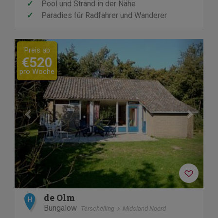
✓
Pool und Strand in der Nähe
✓
Paradies für Radfahrer und Wanderer
Previous
Next
Preis ab
€520
pro Woche
de Olm
H
Bungalow
Terschelling
Midsland Noord