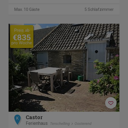
Max. 10 Gäste
5 Schlafzimmer
Previous
Next
Preis ab
€835
pro Woche
Castor
K
Ferienhaus
Terschelling
Oosterend