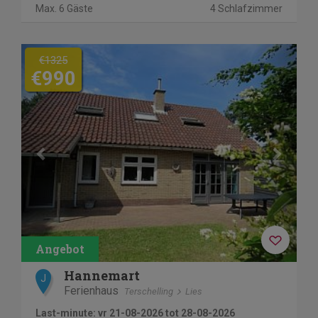
Max. 6 Gäste
4 Schlafzimmer
Previous
Next
€1325
€990
Hannemart
J
Ferienhaus
Terschelling
Lies
Last-minute: vr 21-08-2026 tot 28-08-2026