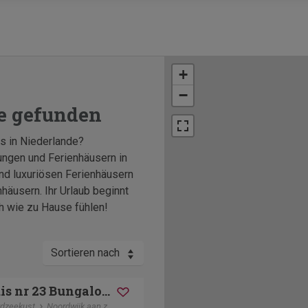
+
−
e gefunden
s in Niederlande?
ngen und Ferienhäusern in
nd luxuriösen Ferienhäusern
häusern. Ihr Urlaub beginnt
h wie zu Hause fühlen!
Sortieren nach
Vakantiehuis nr 23 Bungalowpark Puik en Duin
dzeekust
Noordwijk aan zee