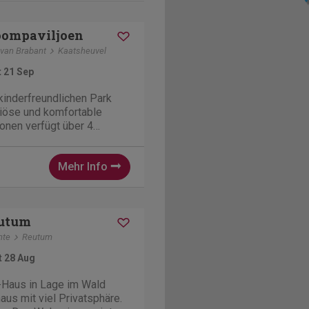
oompaviljoen
 van Brabant
Kaatsheuvel
t 21 Sep
inderfreundlichen Park
uriöse und komfortable
onen verfügt über 4
Badezimmer und befindet
n einem sehr
Mehr Info
rk und in der Nähe der
wimmbäder und des...
eutum
nte
Reutum
t 28 Aug
-Haus in Lage im Wald
us mit viel Privatsphäre.