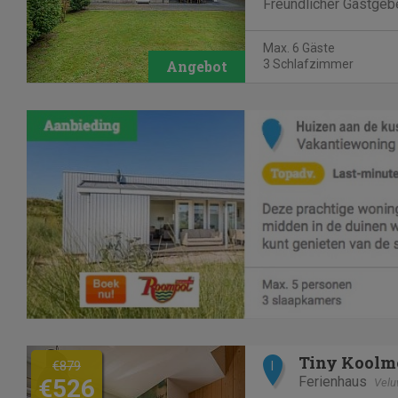
Freundlicher Gastgeb
sehr gemütlich und w
und Fußbodenheizung
Max. 6 Gäste
Haus so in der gesch
3 Schlafzimmer
Whirpool Schritte, all
Previous
Next
Tiny Koolm
€879
I
Ferienhaus
€526
Vel