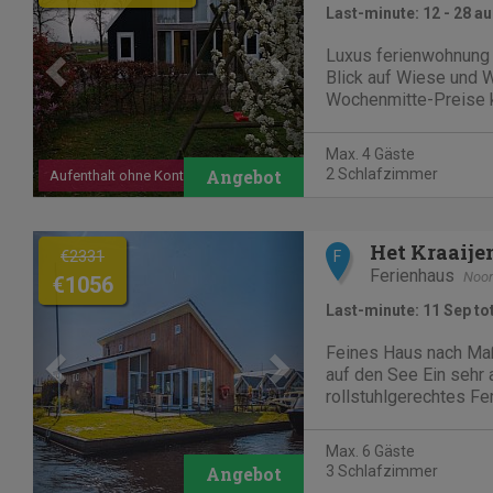
Last-minute: 12 - 28 a
Luxus ferienwohnung 
Blick auf Wiese und 
Wochenmitte-Preise ko
Diese ferienwohnung '
rollstuhlfreundlich.
Max. 4 Gäste
2 Schlafzimmer
Aufenthalt ohne Kontakt
Previous
Next
Het Kraaije
€2331
F
Ferienhaus
Noor
€1056
Last-minute: 11 Sep to
Feines Haus nach Maß
auf den See Ein sehr
rollstuhlgerechtes F
Kraaijennest mit Ter
auf das Uitgeesterme
Max. 6 Gäste
Ausflug ans Meer und 
3 Schlafzimmer
Dörfer in unmittelbare