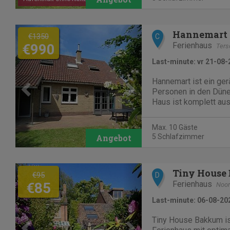
Bungalowpark Puik en
Noordwijk Zoover...
Previous
Next
Hannemart
€1350
C
Ferienhaus
€990
Ters
Last-minute: vr 21-08-
Hannemart ist ein ge
Personen in den Düne
Haus ist komplett aus
Geschirrspüler, Wasch
Badezimmer) und verf
Max. 10 Gäste
Garten, in dem Sie de
5 Schlafzimmer
sonniges oder schatti
Previous
Next
Tiny House
€95
D
Ferienhaus
€85
Noor
Last-minute: 06-08-20
Tiny House Bakkum i