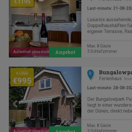
€1195
Last-minute: 21-08-20
Luxuriös aussehende
Doppelhaushälften für
eigener Terrasse, Ra
Parkmöglichkeit nebe
ersten Etage drei get
Max. 8 Gäste
alle küchenzubehör, W-
3 Schlafzimmer
Aufenthalt ohne Kontakt
Meter vom Strand entf
Puik...
Previous
Next
€1260
B
Ferienhaus
€995
Noor
Last-minute: 28-08-20
Der Bungalowpark Pui
liegt in einer wunde
der Dünen, direkt neb
Blumenzwiebelfelder
Strand. Ob nun im So
Max. 8 Gäste
begrüssen wir Sie al
3 Schlafzimmer
Aufenthalt ohne Kontakt