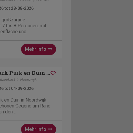
26 tot 28-08-2026
, großzügige
 7 bis 8 Personen, mit
senfläche und
n dem Ferienhaus. Auf der
rennte Schlafzimmer, hat
Mehr Info
lan, Sat-tv etc. Ist 900
ernt. Unser Ferienpark
Bungalowpark Puik en Duin Vakantiehuis nr 33
dzeekust
Noordwijk
26 tot 04-09-2026
k en Duin in Noordwijk
rschönen Gegend am Rand
en den
n und nur 900 Meter vom
mmer oder im Winter. Gern
Mehr Info
s unseren Gast im