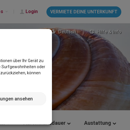
es
Login
VERMIETE DEINE UNTERKUNFT
Deutsch
Hilfe & Info
tionen über Ihr Gerät zu
e Surfgewohnheiten oder
g zurückziehen, können
llungen ansehen
um
Aufenthaltsdauer
Austattung