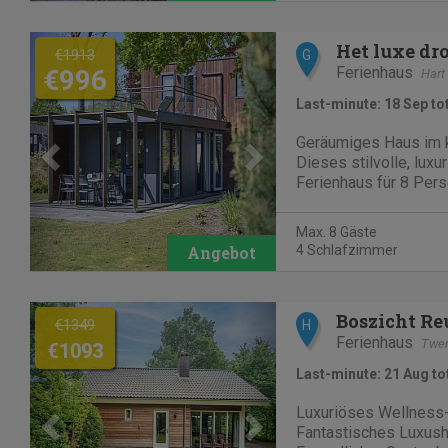
Previous
Next
Het luxe dr
€1913
G
Ferienhaus
€996
Hart
Last-minute: 18 Sep to
Geräumiges Haus im k
Dieses stilvolle, lux
Ferienhaus für 8 Pers
Schlafzimmer und 2 
sich in bester Lage i
Max. 8 Gäste
kinderfreundlichen Pa
4 Schlafzimmer
Innen- und Außensch
Previous
Next
Boszicht R
€1349
H
Ferienhaus
Twe
€1093
Last-minute: 21 Aug to
Luxuriöses Wellness
Fantastisches Luxusha