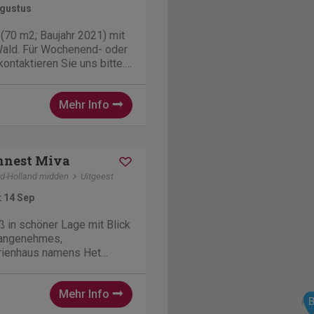
ugustus
(70 m2; Baujahr 2021) mit
Wald. Für Wochenend- oder
ntaktieren Sie uns bitte.
De Bosuil' ist
Mehr Info
nnest Miva
d-Holland midden
Uitgeest
t 14 Sep
 in schöner Lage mit Blick
 angenehmes,
erienhaus namens Het
rasse am Wasser und Blick
er. Machen Sie einen
Mehr Info
an den Strand, in schöne
r Nähe, in ein Museum...