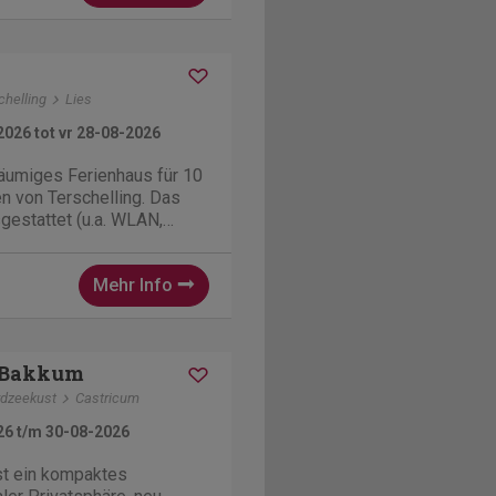
 Duin Ferienpark te
chelling
Lies
2026 tot vr 28-08-2026
räumiges Ferienhaus für 10
n von Terschelling. Das
gestattet (u.a. WLAN,
maschine, Trockner, 2
ügt über einen großen
Mehr Info
n ganzen Tag über ein
ges Plätzchen...
 Bakkum
dzeekust
Castricum
26 t/m 30-08-2026
st ein kompaktes