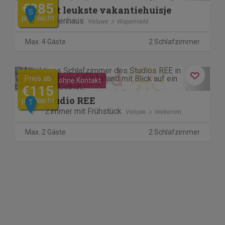
€285
het leukste vakantiehuisje
S
pro Nacht
Ferienhaus
Veluwe
Wapenveld
Max. 4 Gäste
2 Schlafzimmer
Previous
Next
Preis ab
Aufenthalt ohne Kontakt
€115
studio REE
pro Nacht
T
Zimmer mit Frühstück
Veluwe
Wekerom
Max. 2 Gäste
2 Schlafzimmer