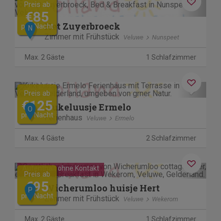
Previous
Next
Preis ab
€85
Het Zuyerbroeck
pro Nacht
N
Zimmer mit Frühstück
Veluwe
Nunspeet
Max. 2 Gäste
1 Schlafzimmer
Previous
Next
Preis ab
€125
Kukeluusje Ermelo
O
pro Nacht
Ferienhaus
Veluwe
Ermelo
Max. 4 Gäste
2 Schlafzimmer
Previous
Next
Aufenthalt ohne Kontakt
Preis ab
€95
Wicherumloo huisje Hert
P
pro Nacht
Zimmer mit Frühstück
Veluwe
Wekerom
Max. 2 Gäste
1 Schlafzimmer