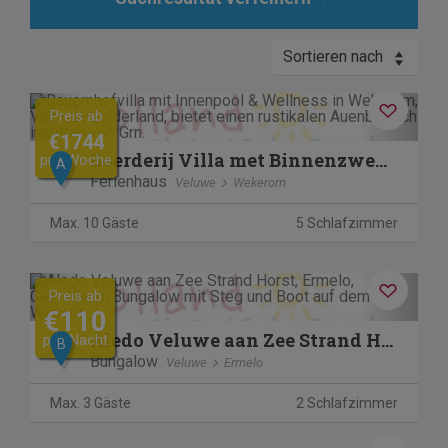
Sortieren nach
Previous
Next
Preis ab
€1744
Boerderij Villa met Binnenzwembad & Wellness | 10 personen
pro Woche
A
Ferienhaus
Veluwe
Wekerom
Max. 10 Gäste
5 Schlafzimmer
Previous
Next
Preis ab
€110
Aledo Veluwe aan Zee Strand Horst sfeer "Venice Beach".
pro Nacht
B
Bungalow
Veluwe
Ermelo
Max. 3 Gäste
2 Schlafzimmer