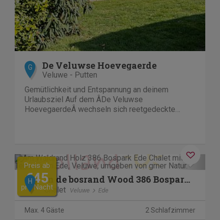
De Veluwse Hoevegaerde
G
Veluwe - Putten
Gemütlichkeit und Entspannung an deinem
Urlaubsziel Auf dem ÂDe Veluwse
HoevegaerdeÂ wechseln sich reetgedeckte
Bauernhöfe und gemütliche Bungalows ab. Du
kannst direkt in den Wald spazieren. Oder du...
Previous
Next
Preis ab
€45
In de bosrand Wood 386 Bospark Ede
H
pro Nacht
Chalet
Veluwe
Ede
Max. 4 Gäste
2 Schlafzimmer