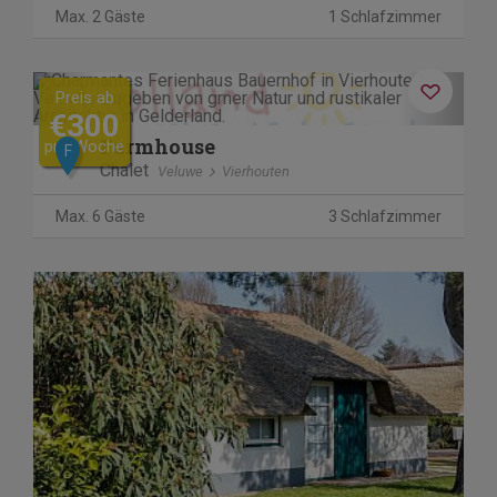
Max. 2 Gäste
1 Schlafzimmer
Previous
Next
Preis ab
€300
Farmhouse
pro Woche
F
Chalet
Veluwe
Vierhouten
Max. 6 Gäste
3 Schlafzimmer