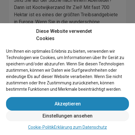
Sind Sie auf der Suche nach einem Abenteuer?
Dann ist Kootwijkerzand Ihr Ziel! Mit fast 700
Hektar ist es eines der größten Treibsandgebiete
in Europa. Wenn Sie in die wunderschöne
Landschaft eintauchen, sehen Sie die Natur in
Diese Website verwendet
Bewegung mit ihrer üppigen Tierwelt - Rehe,
Cookies
Wildschweine und Rothirsche sind hier zu Hause.
Besuchen Sie auch
Radio Kootwijk
, ein
Um Ihnen ein optimales Erlebnis zu bieten, verwenden wir
majestätisches, tempelartiges Gebäude, in dem
Technologien wie Cookies, um Informationen über Ihr Gerät zu
speichern und/oder abzurufen. Wenn Sie diesen Technologien
einst der Kontakt mit den Niederländisch-
zustimmen, können wir Daten wie Surfgewohnheiten oder
Ostindischen Inseln hergestellt wurde - vom
eindeutige IDs auf dieser Website verarbeiten. Wenn Sie nicht
Wachturm aus haben Sie außerdem einen
zustimmen oder Ihre Zustimmung zurückziehen, können
atemberaubenden Blick auf das Reservat!
bestimmte Funktionen und Merkmale beeinträchtigt werden.
Die schönsten
Akzeptieren
Wanderwege in der
Einstellungen ansehen
Veluwe!
Cookie-Politik
Erklärung zum Datenschutz
Entdecken Sie etwas Neues - die weite Veluwe in