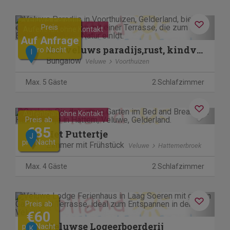
Previous
Next
Preis
Aufenthalt ohne Kontakt
Auf Anfrage
Het veluws paradijs,rust, kindvriendelijk en nu met hottub.
pro Nacht
I
Bungalow
Veluwe
Voorthuizen
Max. 5 Gäste
2 Schlafzimmer
Previous
Next
Aufenthalt ohne Kontakt
Preis ab
€85
Het Puttertje
J
pro Nacht
Zimmer mit Frühstück
Veluwe
Hattemerbroek
Max. 4 Gäste
2 Schlafzimmer
Previous
Next
Preis ab
€60
Veluwse Logeerboerderij
pro Nacht
K