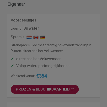
Eigenaar
Voordeeluitjes
Bij water
Ligging:
Spreekt:
Strandparc Nulde met prachtig privézandstrand ligt in
Putten, direct aan het Veluwemeer.
✓
direct aan het Veluwemeer
✓
Volop watersportmogelijkheden
€354
Weekend vanaf:
PRIJZEN & BESCHIK­BAARHEID