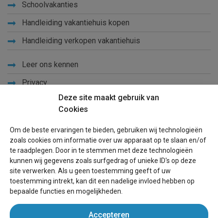
Schoolvakanties
Handleiding vakantiehuis kopen
Handleiding verkopen vakantiehuis
Leer ons kennen
Privacy
Deze site maakt gebruik van
Links
Cookies
Sitemap
Om de beste ervaringen te bieden, gebruiken wij technologieën
Blog
zoals cookies om informatie over uw apparaat op te slaan en/of
te raadplegen. Door in te stemmen met deze technologieën
Voor eigenaren
kunnen wij gegevens zoals surfgedrag of unieke ID's op deze
site verwerken. Als u geen toestemming geeft of uw
Een advertentie plaatsen
toestemming intrekt, kan dit een nadelige invloed hebben op
bepaalde functies en mogelijkheden.
Inloggen
Accepteren
Succesvol verhuren vakantiewoning