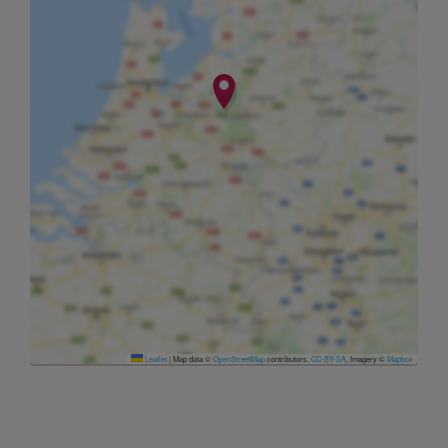
Leaflet
|
Map data ©
OpenStreetMap
contributors,
CC-BY-SA
, Imagery ©
Mapbox