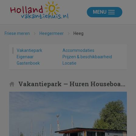
MENU
Friese meren
Heegermeer
Heeg
Vakantiepark
Accommodaties
Eigenaar
Prijzen & beschikbaarheid
Gastenboek
Locatie
Vakantiepark — Huren Houseboat Heeg