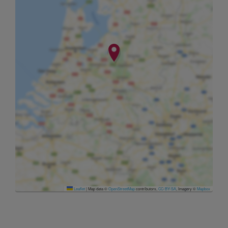
Leaflet
|
Map data ©
OpenStreetMap
contributors,
CC-BY-SA
, Imagery ©
Mapbox