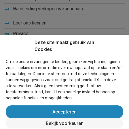
Handleiding verkopen vakantiehuis
Leer ons kennen
Privacy
Deze site maakt gebruik van
Links
Cookies
Sitemap
Om de beste ervaringen te bieden, gebruiken wij technologieën
Blog
zoals cookies om informatie over uw apparaat op te slaan en/of
te raadplegen. Door in te stemmen met deze technologieën
Voor eigenaren
kunnen wij gegevens zoals surfgedrag of unieke ID's op deze
site verwerken. Als u geen toestemming geeft of uw
Een advertentie plaatsen
toestemming intrekt, kan dit een nadelige invloed hebben op
bepaalde functies en mogelijkheden.
Inloggen
Accepteren
Succesvol verhuren vakantiewoning
Bekijk voorkeuren
wereldvakantiehuis.nl
(vakantiehuizen wereldwijd)