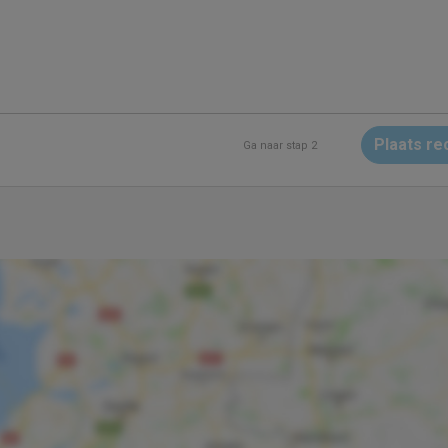
Plaats re
Ga naar stap 2