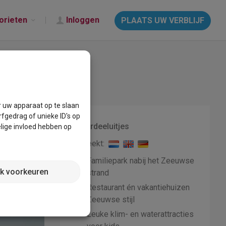
orieten
Inloggen
PLAATS UW VERBLIJF
r uw apparaat op te slaan
fgedrag of unieke ID's op
Voordeeluitjes
lige invloed hebben op
Spreekt:
✓
Familiepark nabij het Zeeuwse
jk voorkeuren
strand
✓
Restaurant én vakantiehuizen
Zeeuwse stijl
✓
Leuke klim- en waterattracties