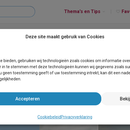
Thema's en Tips
Fav
Nieuwvliet
Dormio Strand Resort Nieuwvliet-Bad
Deze site maakt gebruik van Cookies
t Nieuwvliet-Bad
e bieden, gebruiken wij technologieën zoals cookies om informatie ove
r in te stemmen met deze technologieën kunnen wij gegevens zoals sur
 u geen toestemming geeft of uw toestemming intrekt, kan dit een nade
elijkheden.
Accepteren
Beki
Cookiebeleid
Privacyverklaring