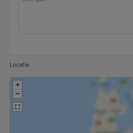
Locatie
+
−