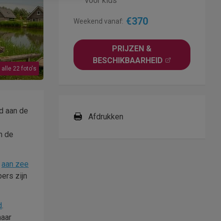
voor kids
€370
Weekend vanaf:
PRIJZEN &
BESCHIKBAARHEID
 alle 22 foto's
ad aan de
Afdrukken
om de
g
aan zee
ers zijn
d
.
naar