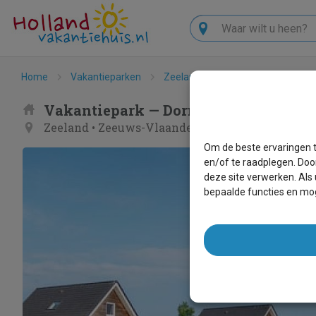
Zoeken
Home
Vakantieparken
Zeeland
Zeeuws-Vlaanderen
Vakantiepark — Dormio Strand Resor
Zeeland
•
Zeeuws-Vlaanderen
• Nieuwvliet
Om de beste ervaringen t
en/of te raadplegen. Doo
deze site verwerken. Als
bepaalde functies en mog