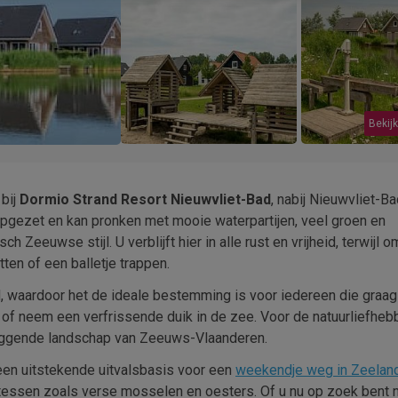
Bekijk
 bij
Dormio Strand Resort Nieuwvliet-Bad
, nabij Nieuwvliet-B
opgezet en kan pronken met mooie waterpartijen, veel groen en
h Zeeuwse stijl. U verblijft hier in alle rust en vrijheid, terwijl 
ten of een balletje trappen.
nd, waardoor het de ideale bestemming is voor iedereen die graa
n of neem een verfrissende duik in de zee. Voor de natuurliefhebb
mliggende landschap van Zeeuws-Vlaanderen.
een uitstekende uitvalsbasis voor een
weekendje weg in Zeelan
tessen zoals verse mosselen en oesters. Of u nu op zoek bent 