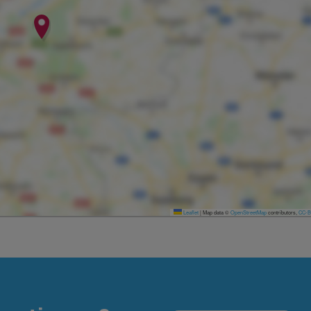
Leaflet
|
Map data ©
OpenStreetMap
contributors,
CC-B