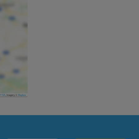
Y-SA
, Imagery ©
Mapbox