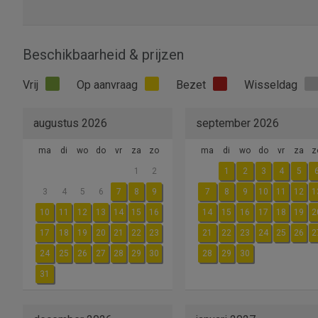
Beschikbaarheid & prijzen
Vrij
Op aanvraag
Bezet
Wisseldag
augustus 2026
september 2026
ma
di
wo
do
vr
za
zo
ma
di
wo
do
vr
za
z
1
2
1
2
3
4
5
3
4
5
6
7
8
9
7
8
9
10
11
12
1
10
11
12
13
14
15
16
14
15
16
17
18
19
2
17
18
19
20
21
22
23
21
22
23
24
25
26
2
24
25
26
27
28
29
30
28
29
30
31