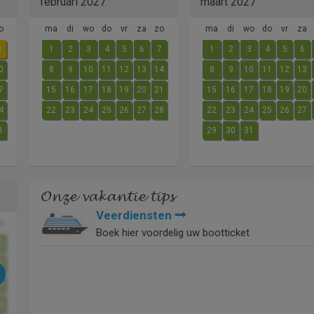
februari 2027
maart 2027
o
ma
di
wo
do
vr
za
zo
ma
di
wo
do
vr
za
3
1
2
3
4
5
6
7
1
2
3
4
5
6
0
8
9
10
11
12
13
14
8
9
10
11
12
13
7
15
16
17
18
19
20
21
15
16
17
18
19
20
4
22
23
24
25
26
27
28
22
23
24
25
26
27
1
29
30
31
Onze vakantie tips
Veerdiensten
o
Boek hier voordelig uw bootticket
2
9
6
3