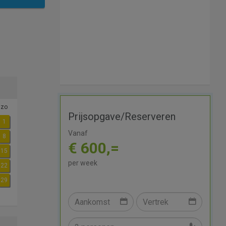
zo
Prijsopgave/Reserveren
1
Vanaf
8
€ 600,=
15
per week
22
29