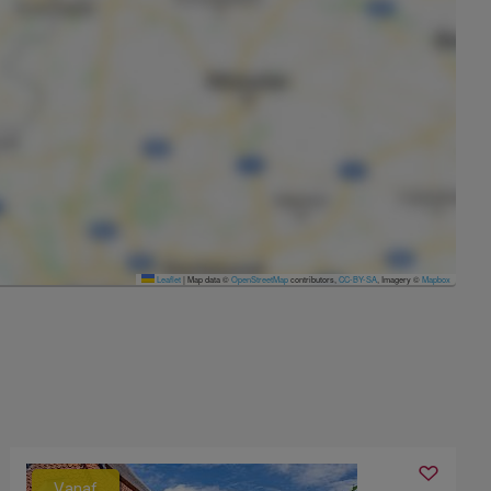
Leaflet
|
Map data ©
OpenStreetMap
contributors,
CC-BY-SA
, Imagery ©
Mapbox
Vanaf