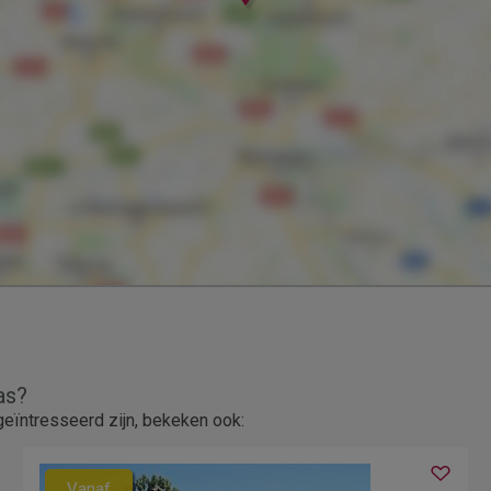
as?
eïntresseerd zijn, bekeken ook:
Vanaf