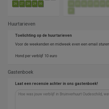
26
27
28
29
30
24
25
26
27
28
29
3
31
Huurtarieven
Toelichting op de huurtarieven
Voor de weekenden en midweek even een email sturen 
Hond per verblijf 10 euro
Gastenboek
Laat een recensie achter in ons gastenboek!