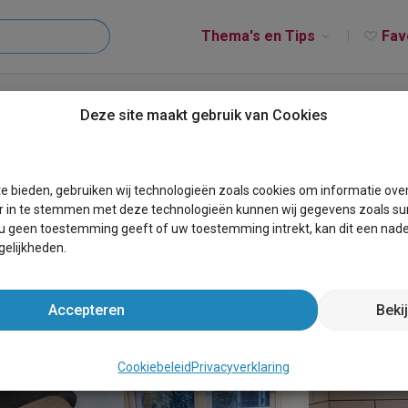
Thema's en Tips
Fav
erhuurt Oudeschild
Deze site maakt gebruik van Cookies
eschild
e bieden, gebruiken wij technologieën zoals cookies om informatie ove
r in te stemmen met deze technologieën kunnen wij gegevens zoals sur
 u geen toestemming geeft of uw toestemming intrekt, kan dit een nade
elijkheden.
Accepteren
Beki
Cookiebeleid
Privacyverklaring