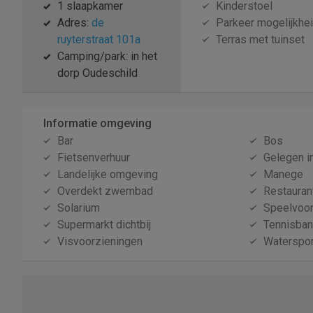
1 slaapkamer
Kinderstoel
Adres:
de
Parkeer mogelijkhe
ruyterstraat 101a
Terras met tuinset
Camping/park: in het
dorp Oudeschild
Informatie omgeving
Bar
Bos
Fietsenverhuur
Gelegen i
Landelijke omgeving
Manege
Overdekt zwembad
Restauran
Solarium
Speelvoor
Supermarkt dichtbij
Tennisba
Visvoorzieningen
Waterspor