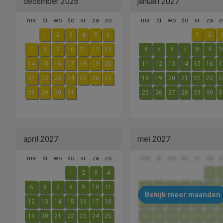
december 2026
januari 2027
ma
di
wo
do
vr
za
zo
ma
di
wo
do
vr
za
z
1
2
3
4
5
6
1
2
7
8
9
10
11
12
13
4
5
6
7
8
9
1
14
15
16
17
18
19
20
11
12
13
14
15
16
1
21
22
23
24
25
26
27
18
19
20
21
22
23
2
28
29
30
31
25
26
27
28
29
30
3
april 2027
mei 2027
ma
di
wo
do
vr
za
zo
ma
di
wo
do
vr
za
z
1
2
3
4
1
5
6
7
8
9
10
11
3
4
5
6
7
8
Bekijk meer maanden
12
13
14
15
16
17
18
10
11
12
13
14
15
1
19
20
21
22
23
24
25
17
18
19
20
21
22
2