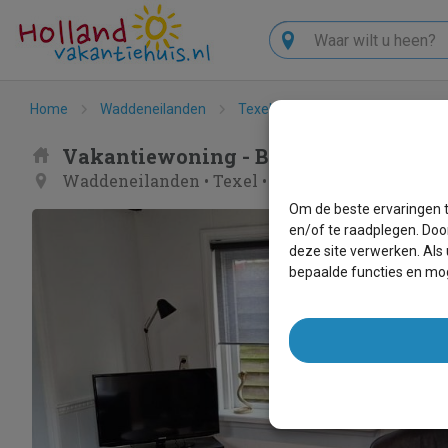
Zoeken
Home
Waddeneilanden
Texel
Oudeschild
Bruinv
Vakantiewoning - Bruinverhuurt Oud
Waddeneilanden
•
Texel
•
Oudeschild
Om de beste ervaringen t
en/of te raadplegen. Doo
deze site verwerken. Als
bepaalde functies en mog