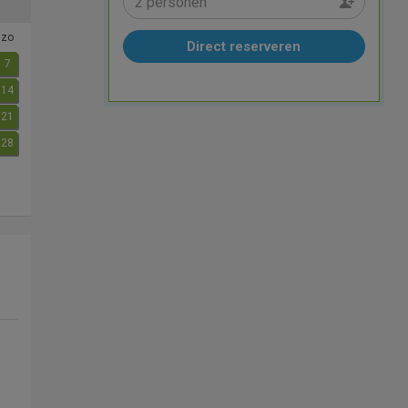
zo
Direct reserveren
7
14
21
28