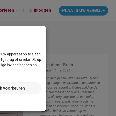
orieten
Inloggen
PLAATS UW VERBLIJF
r uw apparaat op te slaan
fgedrag of unieke ID's op
Helga Abma-Bruin
lige invloed hebben op
Lid sinds 17 mei 2020
Ik woon al mijn hele leven op Texel. Ik ben
zelf nog 3 dagen werkzaam in de horeca in
een mooi restaurant in Oudeschild op de
jk voorkeuren
haven. Daarnaast heb ik al 15 jaar mijn
diploma als nagelstyliste en een salon
aan huis in oosterend. Waar ik zelf met
mijn man en kinderen woon. En sinds 3
maanden heb ik de verhuur op me
genomen van het zomerhuisje dat van