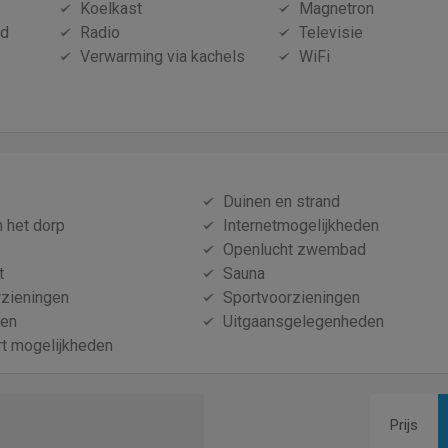
Koelkast
Magnetron
id
Radio
Televisie
Verwarming via kachels
WiFi
Duinen en strand
n het dorp
Internetmogelijkheden
Openlucht zwembad
t
Sauna
zieningen
Sportvoorzieningen
nen
Uitgaansgelegenheden
t mogelijkheden
Prijs