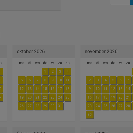
oktober 2026
november 2026
o
ma
di
wo
do
vr
za
zo
ma
di
wo
do
vr
za
6
1
2
3
4
3
5
6
7
8
9
10
11
2
3
4
5
6
7
0
12
13
14
15
16
17
18
9
10
11
12
13
14
7
19
20
21
22
23
24
25
16
17
18
19
20
21
26
27
28
29
30
31
23
24
25
26
27
28
30