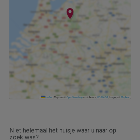
Leaflet
|
Map data ©
OpenStreetMap
contributors,
CC-BY-SA
, Imagery ©
Mapbox
Niet helemaal het huisje waar u naar op
zoek was?