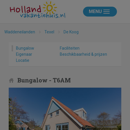
MENU
Waddeneilanden
Texel
De Koog
Bungalow
Faciliteiten
Eigenaar
Beschikbaarheid & prijzen
Locatie
Bungalow - T6AM