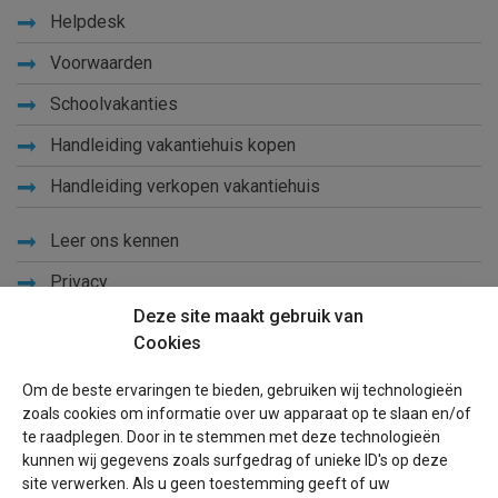
Helpdesk
Voorwaarden
Schoolvakanties
Handleiding vakantiehuis kopen
Handleiding verkopen vakantiehuis
Leer ons kennen
Privacy
Deze site maakt gebruik van
Links
Cookies
Sitemap
Om de beste ervaringen te bieden, gebruiken wij technologieën
Blog
zoals cookies om informatie over uw apparaat op te slaan en/of
te raadplegen. Door in te stemmen met deze technologieën
Voor eigenaren
kunnen wij gegevens zoals surfgedrag of unieke ID's op deze
site verwerken. Als u geen toestemming geeft of uw