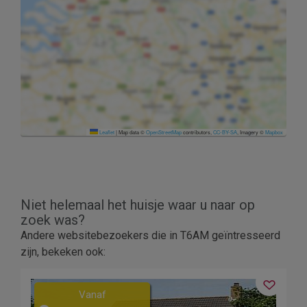
Leaflet
|
Map data ©
OpenStreetMap
contributors,
CC-BY-SA
, Imagery ©
Mapbox
Niet helemaal het huisje waar u naar op
zoek was?
Andere websitebezoekers die in T6AM geïntresseerd
zijn, bekeken ook:
Vanaf