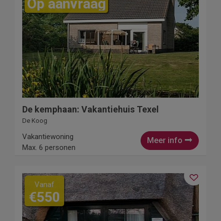
Op aanvraag
De kemphaan: Vakantiehuis Texel
De Koog
Vakantiewoning
Meer info
Max. 6 personen
Vanaf
€550