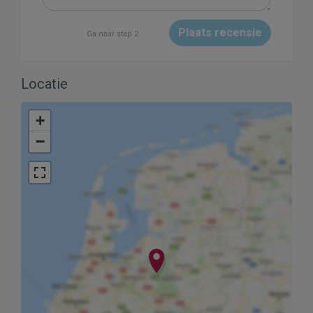
Plaats recensie
Ga naar stap 2
Locatie
+
−