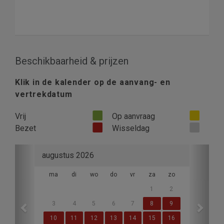
Beschikbaarheid & prijzen
Klik in de kalender op de aanvang- en
vertrekdatum
Vrij
Op aanvraag
Bezet
Wisseldag
Previous
Next
augustus 2026
ma
di
wo
do
vr
za
zo
1
2
3
4
5
6
7
8
9
10
11
12
13
14
15
16