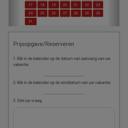
17
18
19
20
21
22
23
24
25
26
27
28
29
30
31
Prijsopgave/Reserveren
1. Klik in de kalender op de datum van aanvang van uw
vakantie.
2. Klik in de kalender op de einddatum van uw vakantie.
3. Stel uw vraag.