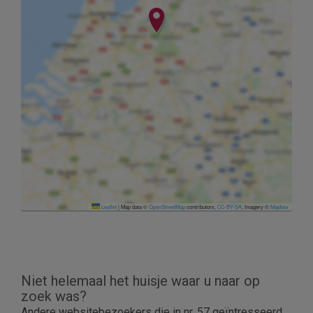
Leaflet
|
Map data ©
OpenStreetMap
contributors,
CC-BY-SA
, Imagery ©
Mapbox
Niet helemaal het huisje waar u naar op
zoek was?
Andere websitebezoekers die in nr. 57 geïntresseerd