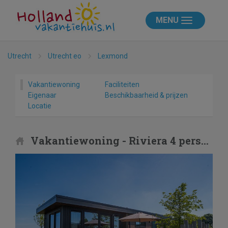
MENU
Utrecht
Utrecht eo
Lexmond
Vakantiewoning
Faciliteiten
Eigenaar
Beschikbaarheid & prijzen
Locatie
Vakantiewoning - Riviera 4 personen