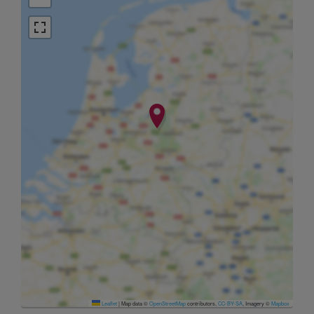
Leaflet
|
Map data ©
OpenStreetMap
contributors,
CC-BY-SA
, Imagery ©
Mapbox