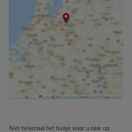
Leaflet
|
Map data ©
OpenStreetMap
contributors,
CC-BY-SA
, Imagery ©
Mapbox
Niet helemaal het huisje waar u naar op