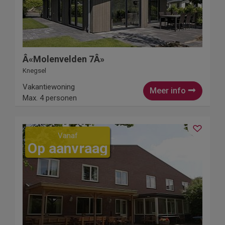
Â«Molenvelden 7Â»
Knegsel
Vakantiewoning
Meer info
Max. 4 personen
Vanaf
Op aanvraag