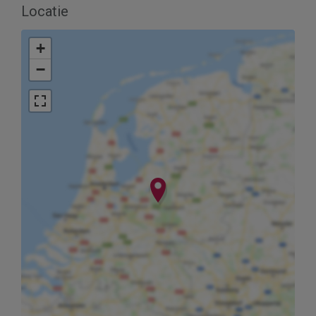
Locatie
+
−