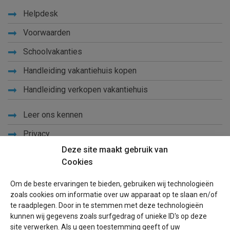
Helpdesk
Voorwaarden
Schoolvakanties
Handleiding vakantiehuis kopen
Handleiding verkopen vakantiehuis
Leer ons kennen
Privacy
Deze site maakt gebruik van
Links
Cookies
Sitemap
Om de beste ervaringen te bieden, gebruiken wij technologieën
Blog
zoals cookies om informatie over uw apparaat op te slaan en/of
te raadplegen. Door in te stemmen met deze technologieën
Voor eigenaren
kunnen wij gegevens zoals surfgedrag of unieke ID's op deze
site verwerken. Als u geen toestemming geeft of uw