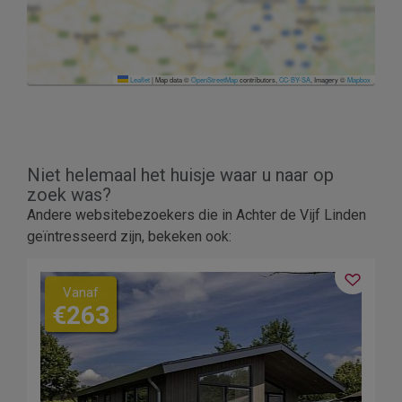
Leaflet
|
Map data ©
OpenStreetMap
contributors,
CC-BY-SA
, Imagery ©
Mapbox
Niet helemaal het huisje waar u naar op
zoek was?
Andere websitebezoekers die in Achter de Vijf Linden
geïntresseerd zijn, bekeken ook:
Vanaf
€263