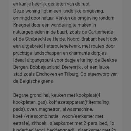
en kun je heerlijk genieten van de rust
Deze woning ligt in een landelijke omgeving,
omringd door natuur. Verken de omgeving rondom
Knegsel door een wandeling te maken in
natuurgebieden in de buurt, zoals de Cartierheide
of de Strabrechtse Heide. Noord-Brabant heeft ook
een uitgebreid fietsroutenetwerk, met routes door
prachtige landschappen en charmante dorpjes.
Ideaal uitgangspunt voor dagje efteling, de Beekse
Bergen, Bobbejaanland, Dierenrijk , of een leuke
stad zoals Eindhoven en Tilburg. Op steenworp van
de Belgische grens
Begane grond: hal, keuken met kookplaat(4
kookplaten, gas), koffiezetapparaat(filtermaling,
pads), oven, magnetron, afwasmachine,
koel-/vriescombinatie , woon/eetkamer met
eettafel, zithoek , slaapkamer met 2-pers. bed, 1x
kinderbed (excl. beddengoed) , slaapkamer met 2x