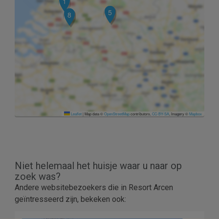
1
4
5
7
8
Leaflet
|
Map data ©
OpenStreetMap
contributors,
CC-BY-SA
, Imagery ©
Mapbox
Niet helemaal het huisje waar u naar op
zoek was?
Andere websitebezoekers die in Resort Arcen
geïntresseerd zijn, bekeken ook: