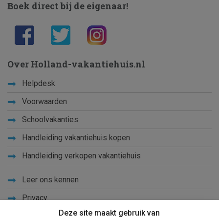
Boek direct bij de eigenaar!
Over Holland-vakantiehuis.nl
Helpdesk
Voorwaarden
Schoolvakanties
Handleiding vakantiehuis kopen
Handleiding verkopen vakantiehuis
Leer ons kennen
Privacy
Deze site maakt gebruik van
Links