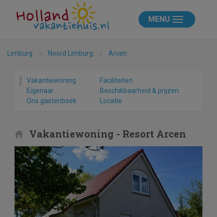
MENU
Limburg
Noord Limburg
Arcen
Vakantiewoning
Faciliteiten
Eigenaar
Beschikbaarheid & prijzen
Ons gastenboek
Locatie
Vakantiewoning - Resort Arcen