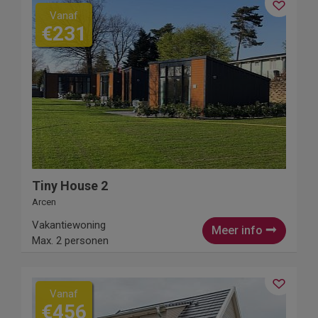
Vanaf
€231
Tiny House 2
Arcen
Vakantiewoning
Meer info
Max. 2 personen
Vanaf
€456