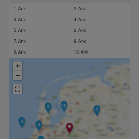
1. Ank
2. Ank
3. Ank
4. Ank
5. Ank
6. Ank
7. Ank
8. Ank
9. Ank
10. Ank
+
−
10
3
2
6
9