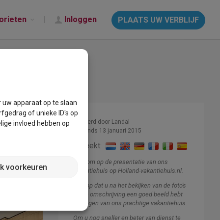
orieten
Inloggen
PLAATS UW VERBLIJF
r uw apparaat op te slaan
fgedrag of unieke ID's op
Beheerd door Landal
lige invloed hebben op
Lid sinds 13 januari 2015
Spreekt:
Welkom op de presentatie van ons
jk voorkeuren
vakantiehuis op Holland-vakantiehuis.nl.
Ik hoop dat u na het bekijken van de foto's
en de omschrijving een goed beeld hebt
gekregen van ons prachtige vakantiehuis.
Om u nog sneller en beter van dienst te