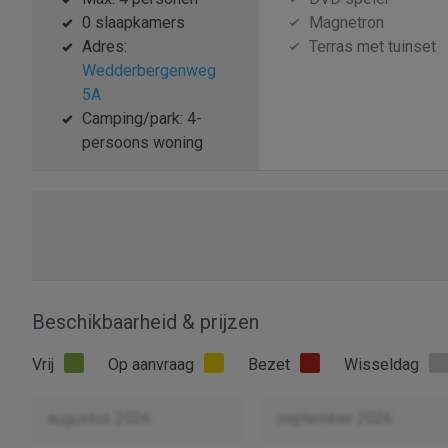
0 slaapkamers
Magnetron
Adres:
Terras met tuinset
Wedderbergenweg
5A
Camping/park: 4-
persoons woning
Beschikbaarheid & prijzen
Vrij
Op aanvraag
Bezet
Wisseldag
augustus 2026
september 2026