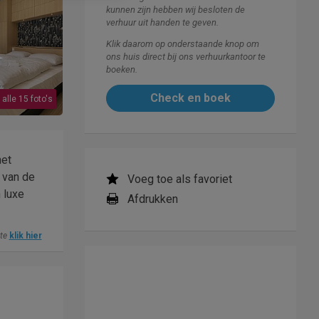
kunnen zijn hebben wij besloten de
verhuur uit handen te geven.
Klik daarom op onderstaande knop om
ons huis direct bij ons verhuurkantoor te
boeken.
Check en boek
 alle 15 foto's
het
 van de
Voeg toe als favoriet
 luxe
Afdrukken
ite
klik hier