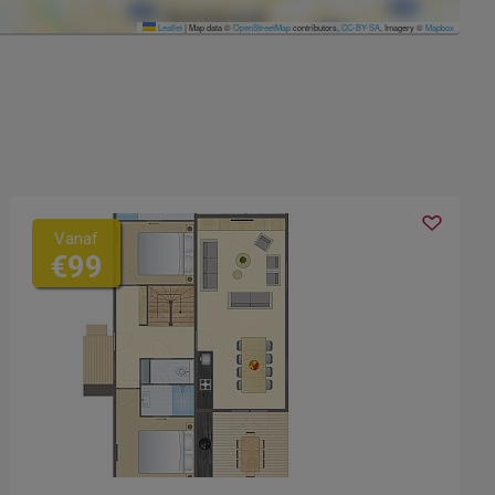
Leaflet
|
Map data ©
OpenStreetMap
contributors,
CC-BY-SA
, Imagery ©
Mapbox
Vanaf
€99