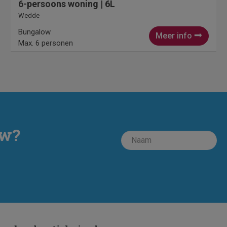
6-persoons woning | 6L
Wedde
Bungalow
Meer info
Max. 6 personen
ow?