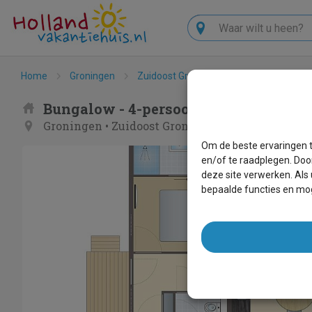
Zoeken
Home
Groningen
Zuidoost Groningen
Wedde
4-
Bungalow - 4-persoons woning | 4L
Groningen
•
Zuidoost Groningen
•
Wedde
Om de beste ervaringen t
en/of te raadplegen. Doo
deze site verwerken. Als
bepaalde functies en mog