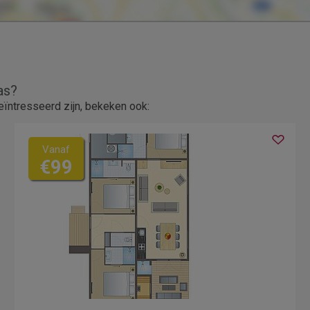
as?
ïntresseerd zijn, bekeken ook:
Vanaf
€99