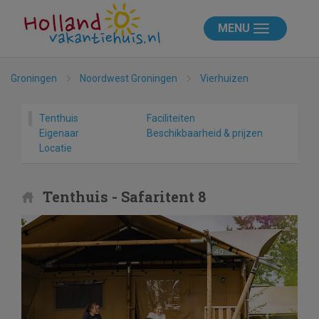
MENU
Groningen
Noordwest Groningen
Vierhuizen
Tenthuis
Faciliteiten
Eigenaar
Beschikbaarheid & prijzen
Locatie
Tenthuis - Safaritent 8