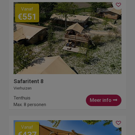
Vanaf
€551
Safaritent 8
Vierhuizen
Tenthuis
Meer info
Max. 8 personen
Vanaf
€437