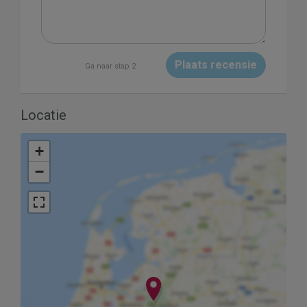
Plaats recensie
Ga naar stap 2
Locatie
+
−