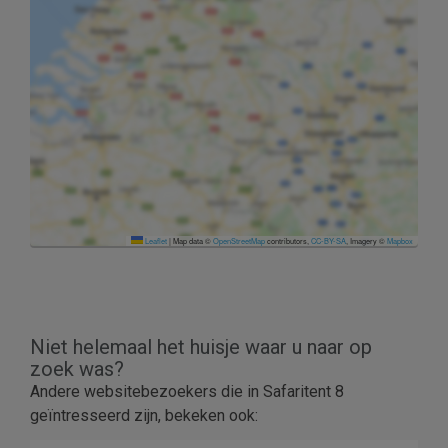
Leaflet
|
Map data ©
OpenStreetMap
contributors,
CC-BY-SA
, Imagery ©
Mapbox
Niet helemaal het huisje waar u naar op
zoek was?
Andere websitebezoekers die in Safaritent 8
geïntresseerd zijn, bekeken ook: