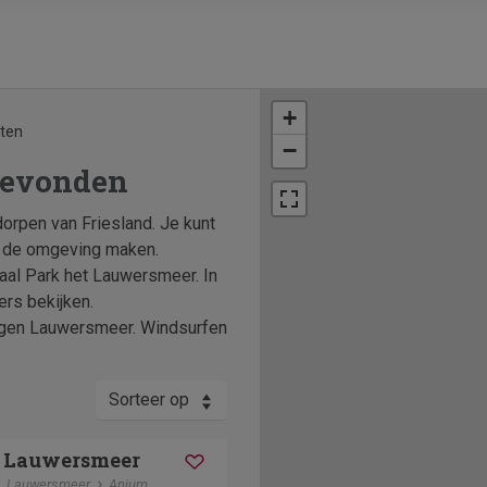
+
aten
−
gevonden
orpen van Friesland. Je kunt
in de omgeving maken.
naal Park het Lauwersmeer. In
rs bekijken.
egen Lauwersmeer. Windsurfen
Sorteer op
t Lauwersmeer
Lauwersmeer
Anjum