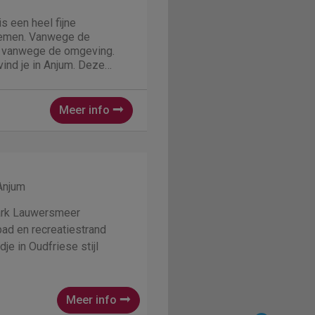
is een heel fijne
oemen. Vanwege de
k vanwege de omgeving.
nd je in Anjum. Deze
et Lauwersmeer is niet
pulair vakantieverblijf in
modatie
Meer info
Anjum
ark Lauwersmeer
d en recreatiestrand
je in Oudfriese stijl
Meer info