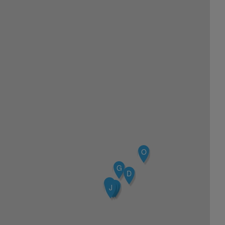
O
G
D
E
A
S
J