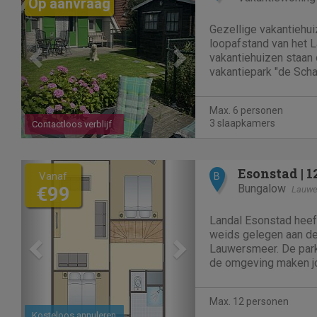
Op aanvraag
Gezellige vakantiehu
loopafstand van het 
vakantiehuizen staan 
vakantiepark "de Scha
Oostmahorn. Het is vo
ingerichte ruime woo
Max. 6 personen
ingerichte open keuk
3 slaapkamers
Contactloos verblijf
Previous
Next
Vanaf
B
Bungalow
€99
Lauwe
Landal Esonstad heef
weids gelegen aan de
Lauwersmeer. De parkf
de omgeving maken j
Max. 12 personen
Kosteloos annuleren