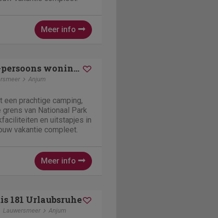
Meer info
Esonstad | 8-persoons woning | 8L
rsmeer
Anjum
t een prachtige camping,
 grens van Nationaal Park
aciliteiten en uitstapjes in
ouw vakantie compleet.
Meer info
s 181 Urlaubsruhe
Lauwersmeer
Anjum