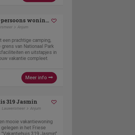
Esonstad | 4-persoons woning - Rietwoning | 4EL
rsmeer
Anjum
t een prachtige camping,
 grens van Nationaal Park
aciliteiten en uitstapjes in
ouw vakantie compleet.
Meer info
is 319 Jasmin
Lauwersmeer
Anjum
een mooie vakantiewoning
gelegen in het Friese
 "Vakantiehuis 319 Jasmin"