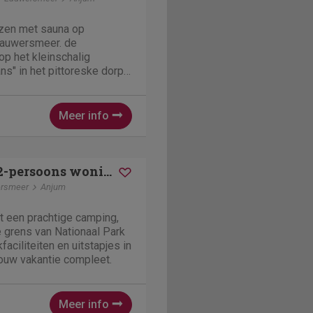
izen met sauna op
Lauwersmeer. de
op het kleinschalig
ns" in het pittoreske dorpje
orzien van een gezellig
nkamer en een compleet
en met vaatwasser.
Meer info
Esonstad | 12-persoons woning | 12G
rsmeer
Anjum
t een prachtige camping,
 grens van Nationaal Park
aciliteiten en uitstapjes in
ouw vakantie compleet.
Meer info