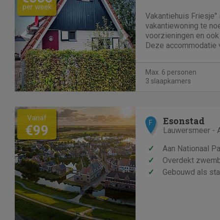
per week
Vakantiehuis Friesje" 
vakantiewoning te n
voorzieningen en oo
Deze accommodatie vi
vakantiewoning aan h
voor niets een heel po
Max. 6 personen
het Friese meren gebied. Deze accom
3 slaapkamers
in...
Vanaf
Esonstad
F
€99
Lauwersmeer - 
✓
Aan Nationaal P
✓
Overdekt zwemba
✓
Gebouwd als stad