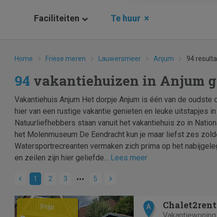
Faciliteiten
Te huur
×
Home
Friese meren
Lauwersmeer
Anjum
94 result
94
vakantiehuizen in Anjum 
Vakantiehuis Anjum Het dorpje Anjum is één van de oudste d
hier van een rustige vakantie genieten en leuke uitstapjes 
Natuurliefhebbers staan vanuit het vakantiehuis zo in Natio
het Molenmuseum De Eendracht kun je maar liefst zes zolde
Watersportrecreanten vermaken zich prima op het nabijgel
en zeilen zijn hier geliefde...
Lees meer
1
2
3
5
Previous
Next
Chalet2ren
Prijs
A
Vakantiewoning