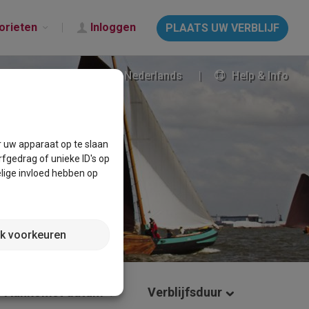
orieten
Inloggen
PLAATS UW VERBLIJF
Nederlands
Help & Info
r uw apparaat op te slaan
fgedrag of unieke ID's op
lige invloed hebben op
jk voorkeuren
Aankomst datum
Verblijfsduur