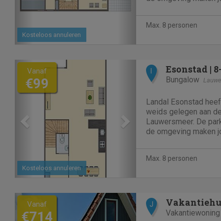
Max. 8 personen
Kosteloos annuleren
Previous
Next
Vanaf
I
Bungalow
€99
Lauwe
Landal Esonstad heef
weids gelegen aan de
Lauwersmeer. De parkf
de omgeving maken j
Max. 8 personen
Kosteloos annuleren
Previous
Next
Vakantiehui
Vanaf
J
Vakantiewoning
€714