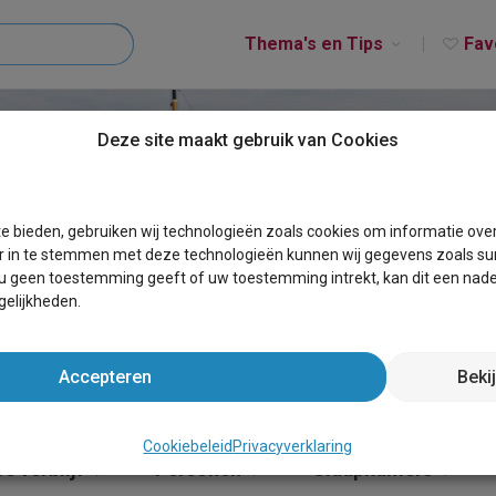
Thema's en Tips
Fav
Deze site maakt gebruik van Cookies
ANJUM
e bieden, gebruiken wij technologieën zoals cookies om informatie ove
r in te stemmen met deze technologieën kunnen wij gegevens zoals sur
 u geen toestemming geeft of uw toestemming intrekt, kan dit een nade
elijkheden.
Accepteren
Beki
Cookiebeleid
Privacyverklaring
e verblijf
Personen
Slaapkamers