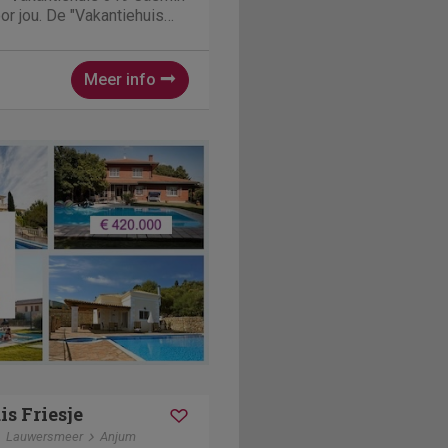
or jou. De "Vakantiehuis
ijne accommodatie gelegen
it is een
..
Meer info
s Friesje
Lauwersmeer
Anjum