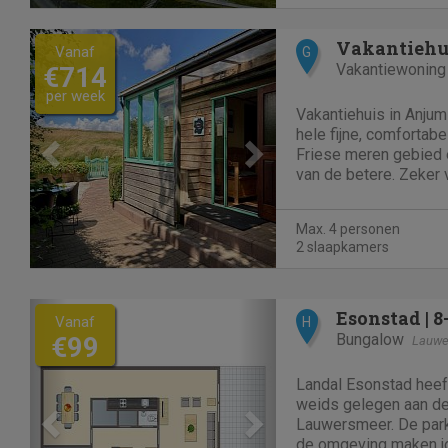
Previous
Next
Vanaf
G
Vakantiewoning
€714
per week
Vakantiehuis in Anjum
hele fijne, comfortabe
Friese meren gebied e
van de betere. Zeker 
Anjum en Lauwersmeer be
accommodatie in Anju
Max. 4 personen
slaapkamers. Hier...
2 slaapkamers
Previous
Next
Vanaf
H
Bungalow
€99
Lauwe
Landal Esonstad heef
weids gelegen aan de
Lauwersmeer. De parkf
de omgeving maken j