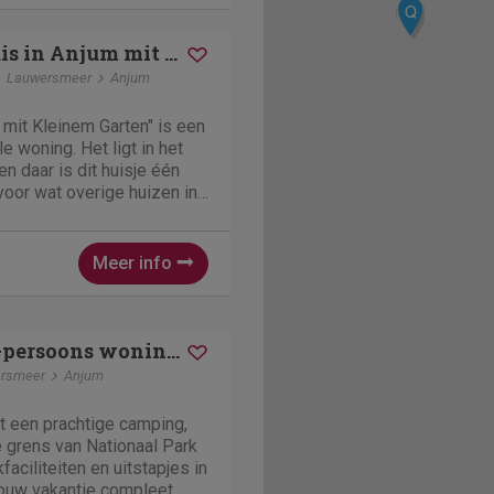
Q
Vakantiehuis in Anjum mit Kleinem Garten
Lauwersmeer
Anjum
 mit Kleinem Garten" is een
le woning. Het ligt in het
n daar is dit huisje één
voor wat overige huizen in
treft. Deze
m beschikt over 2
Meer info
Esonstad | 8-persoons woning | 8E3
rsmeer
Anjum
t een prachtige camping,
 grens van Nationaal Park
aciliteiten en uitstapjes in
ouw vakantie compleet.