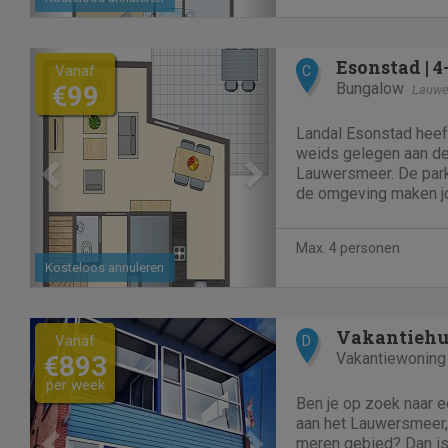
Previous
Next
Vanaf
C
Bungalow
€99
Lauwe
Landal Esonstad heef
weids gelegen aan de
Lauwersmeer. De parkf
de omgeving maken j
Max. 4 personen
Kosteloos annuleren
Previous
Next
Vakantiehu
Vanaf
D
Vakantiewoning
€893
per week
Ben je op zoek naar 
aan het Lauwersmeer, 
meren gebied? Dan is