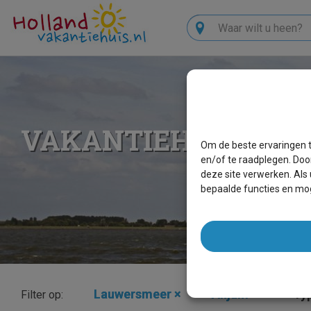
Zoeken
VAKANTIEHUIZEN 
Om de beste ervaringen t
en/of te raadplegen. Doo
deze site verwerken. Als
bepaalde functies en mog
Lauwersmeer
×
Anjum
×
Typ
Filter op: