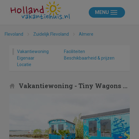
MENU
Flevoland
Zuidelijk Flevoland
Almere
Vakantiewoning
Faciliteiten
Eigenaar
Beschikbaarheid & prijzen
Locatie
Vakantiewoning - Tiny Wagons Marina Muiderzand Almere (Nr 1-6)