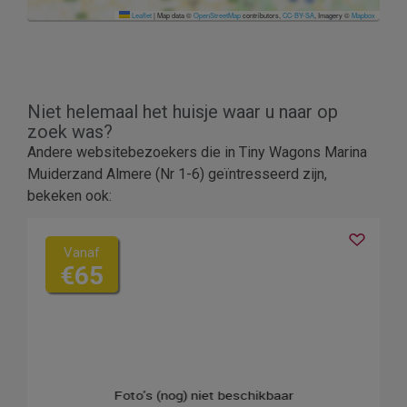
Leaflet
|
Map data ©
OpenStreetMap
contributors,
CC-BY-SA
, Imagery ©
Mapbox
Niet helemaal het huisje waar u naar op
zoek was?
Andere websitebezoekers die in Tiny Wagons Marina
Muiderzand Almere (Nr 1-6) geïntresseerd zijn,
bekeken ook:
Vanaf
€65