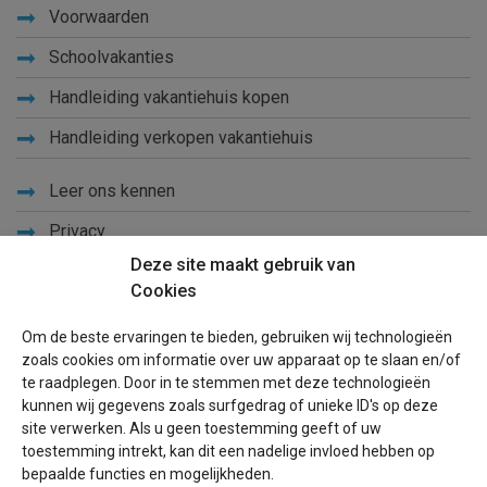
Voorwaarden
Schoolvakanties
Handleiding vakantiehuis kopen
Handleiding verkopen vakantiehuis
Leer ons kennen
Privacy
Deze site maakt gebruik van
Links
Cookies
Sitemap
Om de beste ervaringen te bieden, gebruiken wij technologieën
Blog
zoals cookies om informatie over uw apparaat op te slaan en/of
te raadplegen. Door in te stemmen met deze technologieën
Voor eigenaren
kunnen wij gegevens zoals surfgedrag of unieke ID's op deze
site verwerken. Als u geen toestemming geeft of uw
Een advertentie plaatsen
toestemming intrekt, kan dit een nadelige invloed hebben op
bepaalde functies en mogelijkheden.