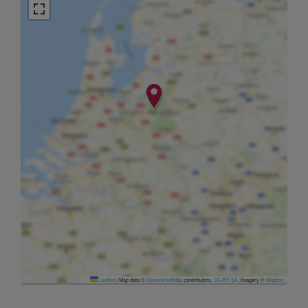
Leaflet
|
Map data ©
OpenStreetMap
contributors,
CC-BY-SA
, Imagery ©
Mapbox