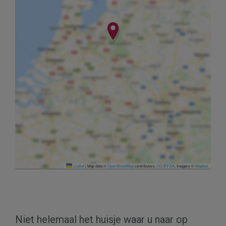
Leaflet
|
Map data ©
OpenStreetMap
contributors,
CC-BY-SA
, Imagery ©
Mapbox
Niet helemaal het huisje waar u naar op