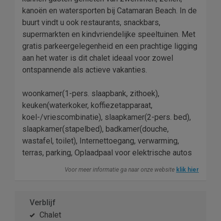
kanoën en watersporten bij Catamaran Beach. In de
buurt vindt u ook restaurants, snackbars,
supermarkten en kindvriendelijke speeltuinen. Met
gratis parkeergelegenheid en een prachtige ligging
aan het water is dit chalet ideaal voor zowel
ontspannende als actieve vakanties.
woonkamer(1-pers. slaapbank, zithoek),
keuken(waterkoker, koffiezetapparaat,
koel-/vriescombinatie), slaapkamer(2-pers. bed),
slaapkamer(stapelbed), badkamer(douche,
wastafel, toilet), Internettoegang, verwarming,
terras, parking, Oplaadpaal voor elektrische autos
Voor meer informatie ga naar onze website
klik hier
Verblijf
Chalet