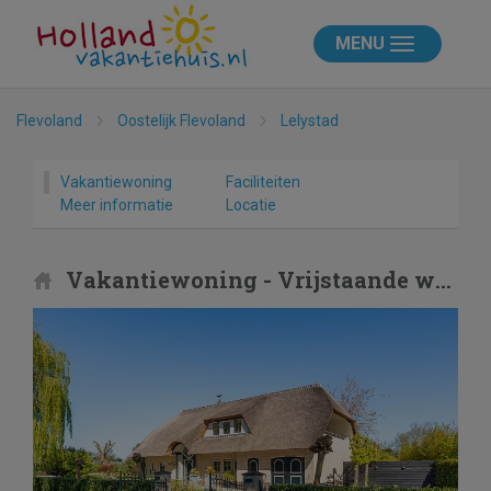
MENU
Flevoland
Oostelijk Flevoland
Lelystad
Vakantiewoning
Faciliteiten
Meer informatie
Locatie
Vakantiewoning - Vrijstaande woning in Lelystad