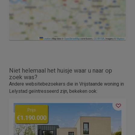
Leaflet
|
Map data ©
OpenStreetMap
contributors,
CC-BY-SA
, Imagery ©
Mapbox
Niet helemaal het huisje waar u naar op
zoek was?
Andere websitebezoekers die in Vrijstaande woning in
Lelystad geïntresseerd zijn, bekeken ook:
Prijs
€1.190.000