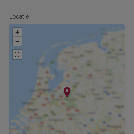
Locatie
+
−